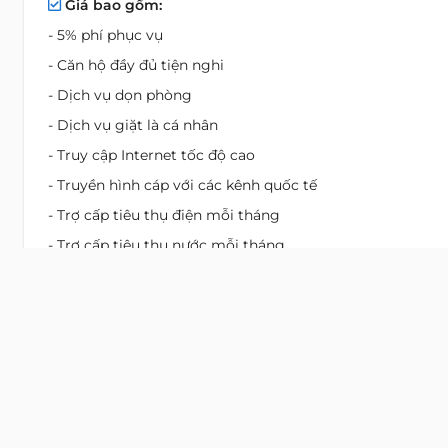
Giá bao gồm:
- 5% phí phục vụ
- Căn hộ đầy đủ tiện nghi
- Dịch vụ dọn phòng
- Dịch vụ giặt là cá nhân
- Truy cập Internet tốc độ cao
- Truyền hình cáp với các kênh quốc tế
- Trợ cấp tiêu thụ điện mỗi tháng
- Trợ cấp tiêu thụ nước mỗi tháng
- Nước uống
Giá không bao gồm:
- Dọn phòng, thay khăn tắm & khăn trải giường (dịch vụ
cộng thêm)
- Rửa chén đĩa
- Dịch vụ giặt là cá nhân (dịch vụ cộng thêm)