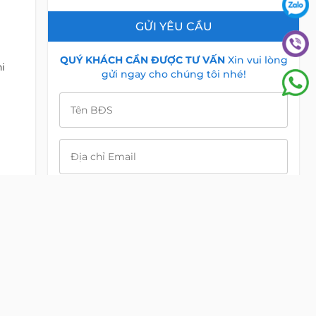
GỬI YÊU CẦU
QUÝ KHÁCH CẦN ĐƯỢC TƯ VẤN
Xin vui lòng
i
gửi ngay cho chúng tôi nhé!
Tên BĐS
Địa chỉ Email
Điện Thoại
háy,
êu
Nội dung