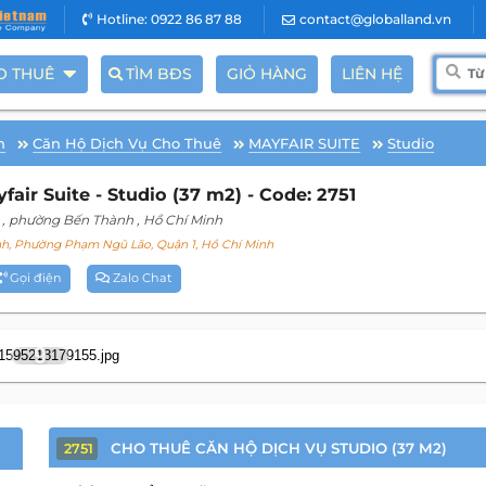
Hotline: 0922 86 87 88
contact@globalland.vn
O THUÊ
TÌM BĐS
GIỎ HÀNG
LIÊN HỆ
h
Căn Hộ Dịch Vụ Cho Thuê
MAYFAIR SUITE
Studio
ir Suite - Studio (37 m2) - Code: 2751
, phường Bến Thành
, Hồ Chí Minh
, Phường Phạm Ngũ Lão, Quận 1, Hồ Chí Minh
Gọi điện
Zalo Chat
9
CHO THUÊ CĂN HỘ DỊCH VỤ STUDIO (37 M2)
2751