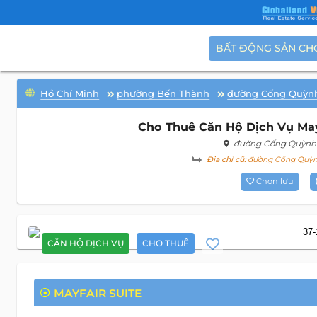
BẤT ĐỘNG SẢN CH
Hồ Chí Minh
phường Bến Thành
đường Cống Quỳn
Cho Thuê Căn Hộ Dịch Vụ Mayfa
đường Cống Quỳnh
Địa chỉ cũ:
đường Cống Quỳnh
Chọn lưu
CĂN HỘ DỊCH VỤ
CHO THUÊ
MAYFAIR SUITE