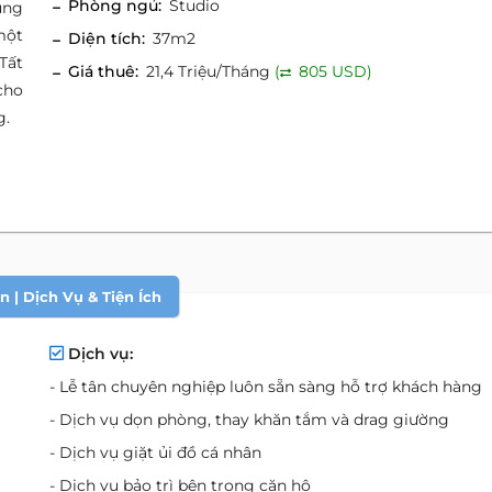
Phòng ngủ:
Studio
ung
một
Diện tích:
37m2
Tất
Giá thuê:
21,4 Triệu/Tháng
(
805 USD)
cho
g.
 | Dịch Vụ & Tiện Ích
Dịch vụ:
- Lễ tân chuyên nghiệp luôn sẵn sàng hỗ trợ khách hàng
- Dịch vụ dọn phòng, thay khăn tắm và drag giường
- Dịch vụ giặt ủi đồ cá nhân
- Dịch vụ bảo trì bên trong căn hộ