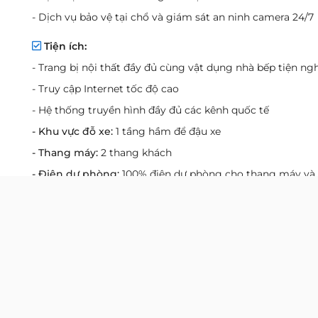
- Dịch vụ bảo vệ tại chổ và giám sát an ninh camera 24/7
Tiện ích:
- Trang bị nội thất đầy đủ cùng vật dụng nhà bếp tiện ngh
- Truy cập Internet tốc độ cao
- Hệ thống truyền hình đầy đủ các kênh quốc tế
- Khu vực đỗ xe:
1 tầng hầm để đậu xe
- Thang máy:
2 thang khách
- Điện dự phòng:
100% điện dự phòng cho thang máy và
thiết bị điện
- Điều hòa:
Máy lạnh điều hòa riêng cho từng khu vực
- PCCC:
Hệ thống phòng cháy và chữa cháy với đầu báo c
báo khói và phun nước tự động
- Lối thoát hiểm:
Hệ thống thang thoát hiểm đảm bảo ti
chuẩn