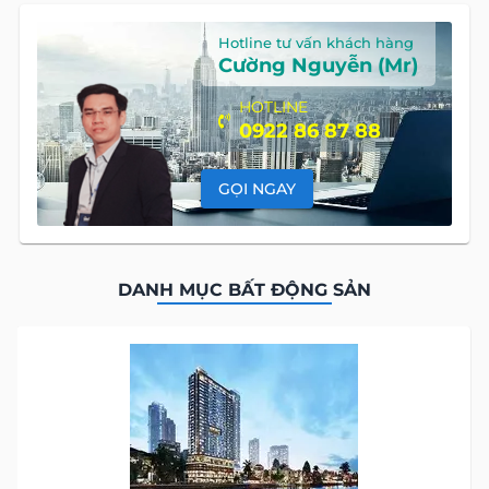
Hotline tư vấn khách hàng
Cường Nguyễn (Mr)
HOTLINE
0922 86 87 88
GỌI NGAY
DANH MỤC BẤT ĐỘNG SẢN