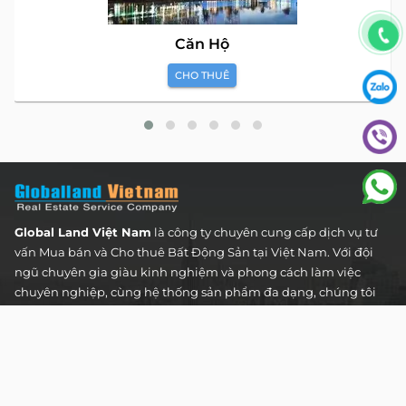
Căn Hộ
CHO THUÊ
Global Land Việt Nam
là công ty chuyên cung cấp dịch vụ tư
vấn Mua bán và Cho thuê Bất Động Sản tại Việt Nam. Với đội
ngũ chuyên gia giàu kinh nghiệm và phong cách làm việc
chuyên nghiệp, cùng hệ thống sản phẩm đa dạng, chúng tôi
cam kết mang đến cho Quý khách hàng những giải pháp tối
ưu và hiệu quả nhất, đáp ứng mọi nhu cầu và mong muốn
trong lĩnh vực bất động sản.
Toà nhà The Address - 60 Nguyễn Đình Chiểu,
Phường Tân Định, Thành phố Hồ Chí Minh