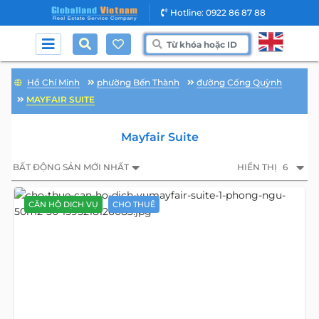
Hotline: 0922 86 87 88
Hồ Chí Minh
phường Bến Thành
đường Cống Quỳnh
MAYFAIR SUITE
Mayfair Suite
BẤT ĐỘNG SẢN MỚI NHẤT
HIỂN THỊ
6
CĂN HỘ DỊCH VỤ
CHO THUÊ