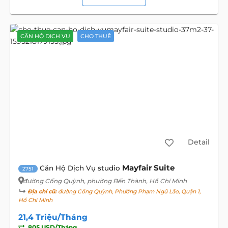
CĂN HỘ DỊCH VỤ
CHO THUÊ
Detail
Mayfair Suite
Căn Hộ Dịch Vụ studio
2751
đường Cống Quỳnh
, phường Bến Thành, Hồ Chí Minh
Địa chỉ cũ:
đường Cống Quỳnh, Phường Phạm Ngũ Lão, Quận 1,
Hồ Chí Minh
21,4 Triệu/Tháng
805 USD/Tháng