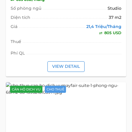
Số phòng ngủ
Studio
Diện tích
37 m2
Giá
21,4 Triệu/Tháng
805 USD
Thuế
Phí QL
VIEW DETAIL
CĂN HỘ DỊCH VỤ
CHO THUÊ