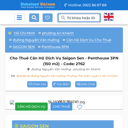
Hotline: 0922 86 87 88
Hồ Chí Minh
phường An Khánh
đường Nguyễn Văn Hưởng
Căn Hộ Dịch Vụ Cho Thuê
SAIGON SEN
Penthouse 3PN
Cho Thuê Căn Hộ Dịch Vụ Saigon Sen - Penthouse 3PN
(150 m2) - Code: 2762
đường Nguyễn Văn Hưởng
, phường An Khánh
Địa chỉ cũ:
đường Nguyễn Văn Hưởng, Phường Thảo Điền, Quận 2, Hồ Chí Minh
Chọn lưu
Gọi điện
Zalo Chat
13
CĂN HỘ DỊCH VỤ
CHO THUÊ
SAIGON SEN