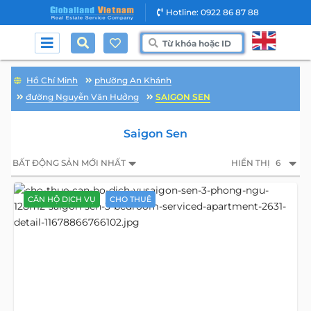
Hotline: 0922 86 87 88
Hồ Chí Minh
phường An Khánh
đường Nguyễn Văn Hưởng
SAIGON SEN
Saigon Sen
BẤT ĐỘNG SẢN MỚI NHẤT
HIỂN THỊ
6
CĂN HỘ DỊCH VỤ
CHO THUÊ