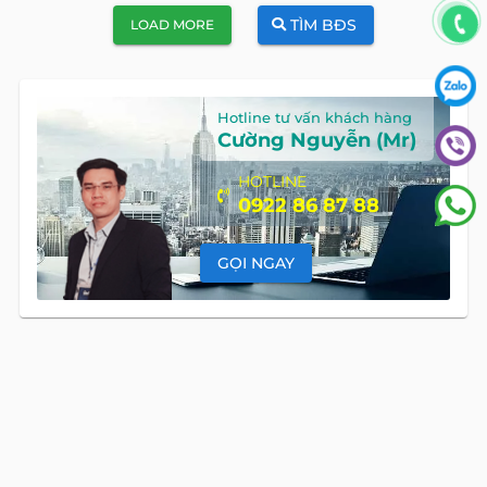
TÌM BĐS
LOAD MORE
Hotline tư vấn khách hàng
Cường Nguyễn (Mr)
HOTLINE
0922 86 87 88
GỌI NGAY
DANH MỤC BẤT ĐỘNG SẢN