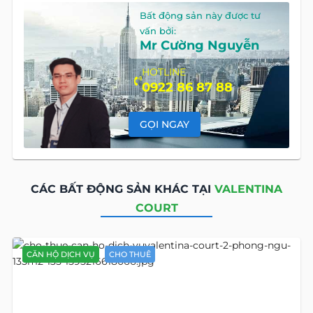
Bất động sản này được tư
vấn bởi:
Mr Cường Nguyễn
HOTLINE
0922 86 87 88
GỌI NGAY
CÁC BẤT ĐỘNG SẢN KHÁC TẠI
VALENTINA
COURT
CĂN HỘ DỊCH VỤ
CHO THUÊ