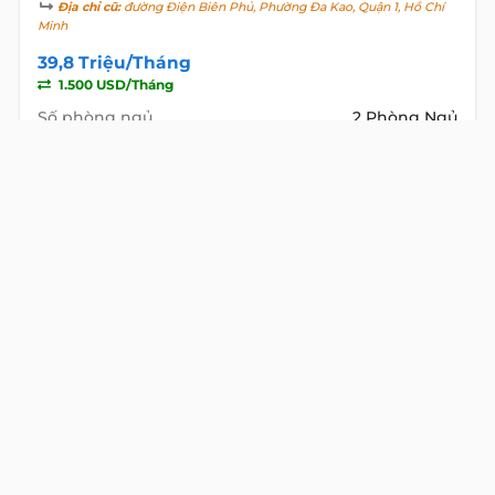
Địa chỉ cũ:
đường Điện Biên Phủ, Phường Đa Kao, Quận 1, Hồ Chí
Minh
39,8 Triệu/Tháng
1.500 USD/Tháng
Số phòng ngủ
2 Phòng Ngủ
Diện tích
120 m2
Giá
39,8 Triệu/Tháng
1.500 USD
Thuế
Phí QL
VIEW DETAIL
CĂN HỘ DỊCH VỤ
CHO THUÊ