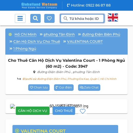
Hotline: 0922 86 87 88
Hồ Chí Minh
phường Tân Định
đường Điện Biên Phủ
Căn Hộ Dịch Vụ Cho Thuê
VALENTINA COURT
1 Phòng Ngủ
Cho Thuê Căn Hộ Dịch Vụ Valentina Court - 1 Phòng Ngủ
(60 m2) - Code: 3947
đường Điện Biên Phủ
, phường Tân Định
Địa chỉ cũ:
đường Điện Biên Phủ, Phường Đa Kao, Quận 1, Hồ Chí Minh
Chọn lưu
Gọi điện
Zalo Chat
6
CĂN HỘ DỊCH VỤ
CHO THUÊ
VALENTINA COURT