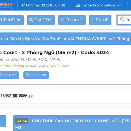
Hotline: 0922 86 87 88
contact@globalland.vn
O THUÊ
TÌM BĐS
GIỎ HÀNG
LIÊN HỆ
ủ
Căn Hộ Dịch Vụ Cho Thuê
VALENTINA COURT
2 Phòng
 Court - 2 Phòng Ngủ (135 m2) - Code: 4034
hủ
, phường Tân Định
, Hồ Chí Minh
n Phủ, Phường Đa Kao, Quận 1, Hồ Chí Minh
Gọi điện
Zalo Chat
7
CHO THUÊ CĂN HỘ DỊCH VỤ 2 PHÒNG NGỦ (135
4034
M2)