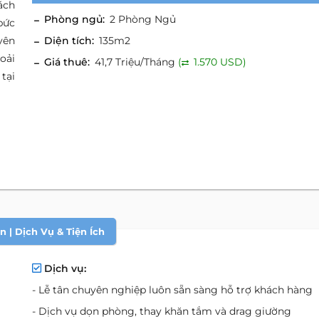
ách
Phòng ngủ:
2 Phòng Ngủ
bức
yên
Diện tích:
135m2
oải
Giá thuê:
41,7 Triệu/Tháng
(
1.570 USD)
tại
 | Dịch Vụ & Tiện Ích
Dịch vụ:
- Lễ tân chuyên nghiệp luôn sẵn sàng hỗ trợ khách hàng
- Dịch vụ dọn phòng, thay khăn tắm và drag giường