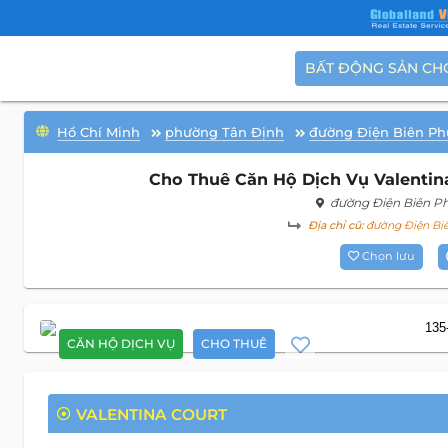
BẤT ĐỘNG SẢN CH
Hồ Chí Minh
phường Tân Định
đường Điện Biên Ph
Cho Thuê Căn Hộ Dịch Vụ Valentina
đường Điện Biên P
Địa chỉ cũ:
đường Điện Biê
Chọn lưu
CĂN HỘ DỊCH VỤ
CHO THUÊ
VALENTINA COURT