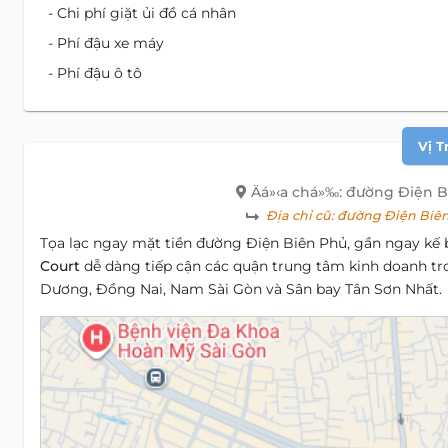
- Chi phí giặt ủi đồ cá nhân
- Phí đậu xe máy
- Phí đậu ô tô
Vị T
Äá»‹a chá»‰: đường Điện B
Địa chỉ cũ:
đường Điện Biên 
Tọa lạc ngay mặt tiền đường Điện Biên Phủ, gần ngay kế
Court
dễ dàng tiếp cận các quận trung tâm kinh doanh tr
Dương, Đồng Nai, Nam Sài Gòn và Sân bay Tân Sơn Nhất.