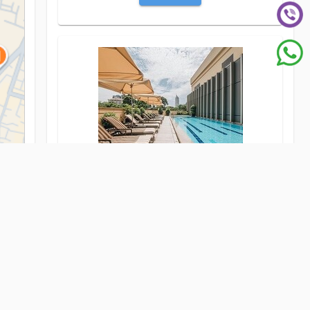
Căn Hộ Dịch Vụ
View
alive
CHO THUÊ
map