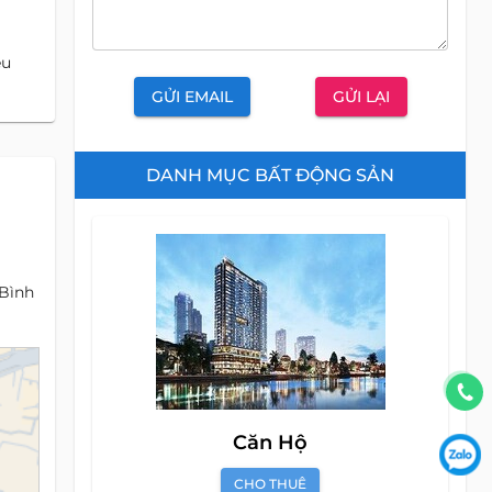
êu
GỬI EMAIL
GỬI LẠI
DANH MỤC BẤT ĐỘNG SẢN
 Bình
Căn Hộ
CHO THUÊ