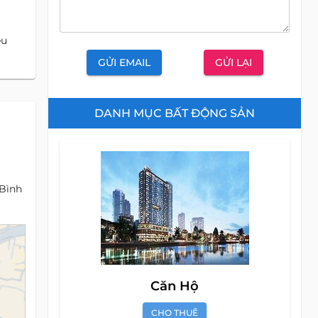
êu
GỬI EMAIL
GỬI LẠI
DANH MỤC BẤT ĐỘNG SẢN
 Bình
Căn Hộ
CHO THUÊ