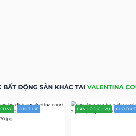
 BẤT ĐỘNG SẢN KHÁC TẠI
VALENTINA CO
ỊCH VỤ
CHO THUÊ
CĂN HỘ DỊCH VỤ
CHO THUÊ