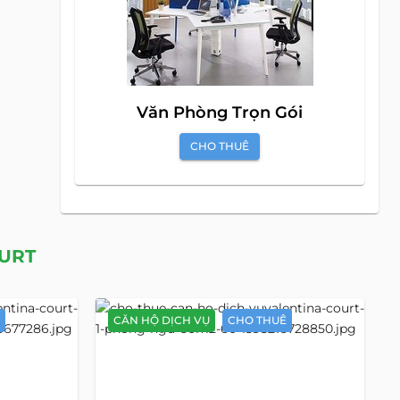
Văn Phòng Trọn Gói
CHO THUÊ
URT
CĂN HỘ DỊCH VỤ
CHO THUÊ