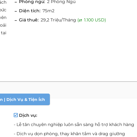
Phòng ngủ:
2 Phòng Ngủ
ách
bức
Diện tích:
75m2
yên
Giá thuê:
29,2 Triệu/Tháng
(
1.100 USD)
oải
tại
 | Dịch Vụ & Tiện Ích
Dịch vụ:
- Lễ tân chuyên nghiệp luôn sẵn sàng hỗ trợ khách hàng
- Dịch vụ dọn phòng, thay khăn tắm và drag giường