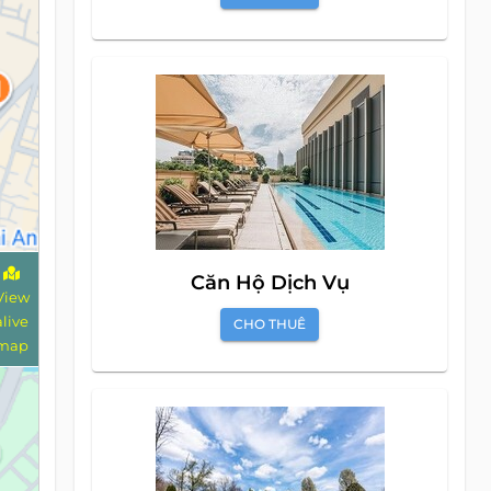
Căn Hộ Dịch Vụ
View
alive
CHO THUÊ
map