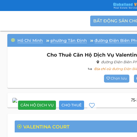
BẤT ĐỘNG SẢN CH
Hồ Chí Minh
phường Tân Định
đường Điện Biên Ph
Cho Thuê Căn Hộ Dịch Vụ Valentin
đường Điện Biên P
Địa chỉ cũ:
đường Điện Biê
Chọn lưu
CĂN HỘ DỊCH VỤ
CHO THUÊ
VALENTINA COURT