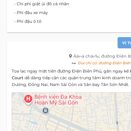
- Chi phí giặt ủi đồ cá nhân
- Phí đậu xe máy
- Phí đậu ô tô
Vị T
Äá»‹a chá»‰: đường Điện B
Địa chỉ cũ:
đường Điện Biên 
Tọa lạc ngay mặt tiền đường Điện Biên Phủ, gần ngay kế
Court
dễ dàng tiếp cận các quận trung tâm kinh doanh tr
Dương, Đồng Nai, Nam Sài Gòn và Sân bay Tân Sơn Nhất.