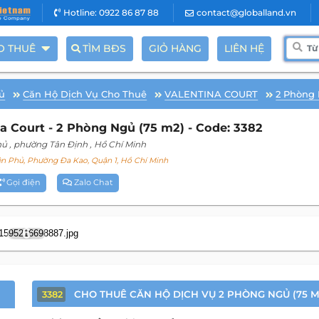
Hotline: 0922 86 87 88
contact@globalland.vn
O THUÊ
TÌM BĐS
GIỎ HÀNG
LIÊN HỆ
ủ
Căn Hộ Dịch Vụ Cho Thuê
VALENTINA COURT
2 Phòng
a Court - 2 Phòng Ngủ (75 m2) - Code: 3382
hủ
, phường Tân Định
, Hồ Chí Minh
n Phủ, Phường Đa Kao, Quận 1, Hồ Chí Minh
Gọi điện
Zalo Chat
6
CHO THUÊ CĂN HỘ DỊCH VỤ 2 PHÒNG NGỦ (75 M
3382