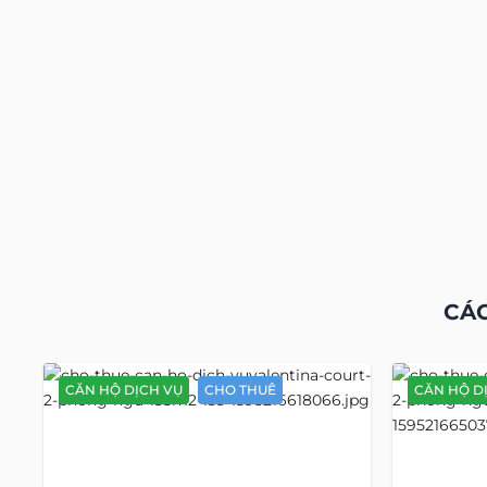
CÁC
CĂN HỘ DỊCH VỤ
CHO THUÊ
CĂN HỘ D