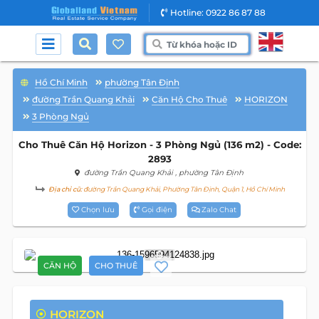
Hotline: 0922 86 87 88
Hồ Chí Minh
phường Tân Định
đường Trần Quang Khải
Căn Hộ Cho Thuê
HORIZON
3 Phòng Ngủ
Cho Thuê Căn Hộ Horizon - 3 Phòng Ngủ (136 m2) - Code:
2893
đường Trần Quang Khải
, phường Tân Định
Địa chỉ cũ:
đường Trần Quang Khải, Phường Tân Định, Quận 1, Hồ Chí Minh
Chọn lưu
Gọi điện
Zalo Chat
9
CĂN HỘ
CHO THUÊ
HORIZON