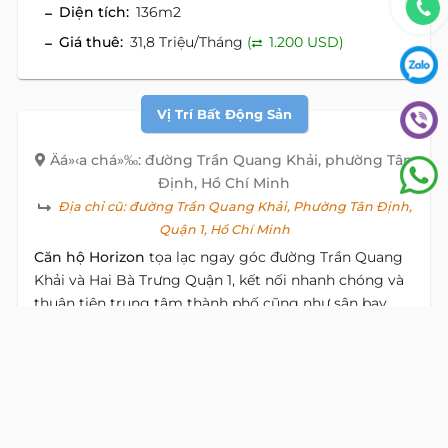
Diện tích:
136m2
Giá thuê:
31,8 Triệu/Tháng
(
1.200 USD)
Vị Trí Bất Động Sản
Äá»‹a chá»‰: đường Trần Quang Khải, phường Tân
Định, Hồ Chí Minh
Địa chỉ cũ:
đường Trần Quang Khải, Phường Tân Định,
Quận 1, Hồ Chí Minh
Căn hộ Horizon
tọa lạc ngay góc đường Trần Quang
Khải và Hai Bà Trưng Quận 1, kết nối nhanh chóng và
thuận tiện trung tâm thành phố cũng như sân bay
quốc tế Tân Sơn Nhất.