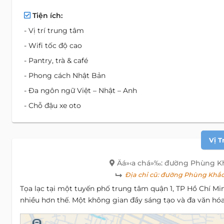
Tiện ích:
- Vị trí trung tâm
- Wifi tốc độ cao
- Pantry, trà & café
- Phong cách Nhật Bản
- Đa ngôn ngữ Việt – Nhật – Anh
- Chỗ đậu xe oto
Vị T
Äá»‹a chá»‰: đường Phùng K
Địa chỉ cũ:
đường Phùng Khắc 
Tọa lạc tại một tuyến phố trung tâm quận 1, TP Hồ Chí Mi
nhiều hơn thế. Một không gian đầy sáng tạo và đa văn hóa