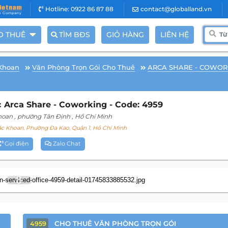
Hotline: 0922 86 87 88
contact@globalland.vn
O THUÊ
TÌM BĐS
GIỎ HÀNG
LIÊN HỆ
Khoan
Văn Phòng Trọn Gói Cho Thuê
ARCA SHARE - COWOR
 Arca Share - Coworking - Code: 4959
hoan
, phường Tân Định
, Hồ Chí Minh
 Khoan, Phường Đa Kao, Quận 1, Hồ Chí Minh
Gọi điện
Zalo Chat
8
CHO THUÊ VĂN PHÒNG TRỌN GÓI
4959