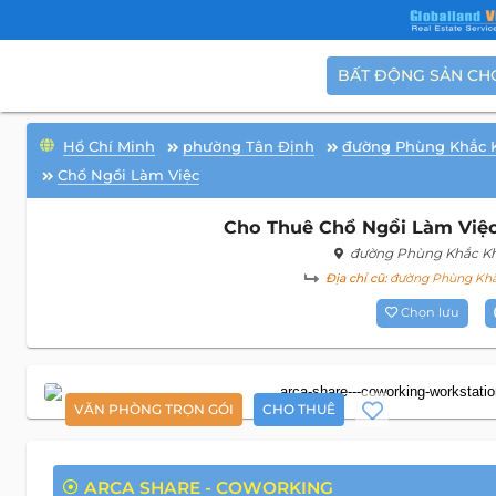
BẤT ĐỘNG SẢN CH
Hồ Chí Minh
phường Tân Định
đường Phùng Khắc 
Chổ Ngồi Làm Việc
Cho Thuê Chổ Ngồi Làm Việc
đường Phùng Khắc K
Địa chỉ cũ:
đường Phùng Khắc
Chọn lưu
VĂN PHÒNG TRỌN GÓI
CHO THUÊ
ARCA SHARE - COWORKING