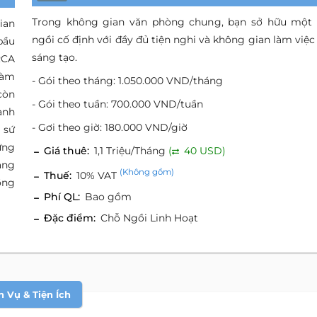
Trong không gian văn phòng chung, bạn sở hữu một
ian
ngồi cố định với đầy đủ tiện nghi và không gian làm việc
bầu
sáng tạo.
RCA
làm
- Gói theo tháng: 1.050.000 VND/tháng
còn
- Gói theo tuần: 700.000 VND/tuần
anh
- Gơi theo giờ: 180.000 VND/giờ
 sứ
ứng
Giá thuê:
1,1 Triệu/Tháng
(
40 USD)
àng
(Không gồm)
Thuế:
10% VAT
ồng
Phí QL:
Bao gồm
Đặc điểm:
Chỗ Ngồi Linh Hoạt
h Vụ & Tiện Ích