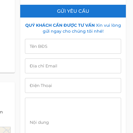
GỬI YÊU CẦU
QUÝ KHÁCH CẦN ĐƯỢC TƯ VẤN
Xin vui lòng
gửi ngay cho chúng tôi nhé!
Tên BĐS
Địa chỉ Email
Điện Thoại
ến
Nội dung