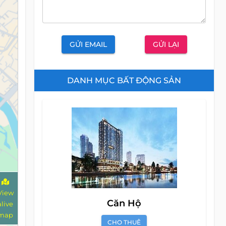
GỬI EMAIL
GỬI LẠI
DANH MỤC BẤT ĐỘNG SẢN
View
Căn Hộ
alive
map
CHO THUÊ