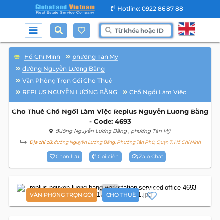
Hotline: 0922 86 87 88
Hồ Chí Minh
phường Tân Mỹ
đường Nguyễn Lương Bằng
Văn Phòng Trọn Gói Cho Thuê
REPLUS NGUYỄN LƯƠNG BẰNG
Chổ Ngồi Làm Việc
Cho Thuê Chổ Ngồi Làm Việc Replus Nguyễn Lương Bằng
- Code: 4693
đường Nguyễn Lương Bằng
, phường Tân Mỹ
Địa chỉ cũ:
đường Nguyễn Lương Bằng, Phường Tân Phú, Quận 7, Hồ Chí Minh
Chọn lưu
Gọi điện
Zalo Chat
7
VĂN PHÒNG TRỌN GÓI
CHO THUÊ