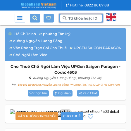
Hotline: 0922 86 87 88
Hồ Chí Minh
phường Tân Mỹ
đường Nguyễn Lương Bằng
Văn Phòng Trọn Gói Cho Thuê
UPGEN SAIGON PARAGON
Chổ Ngồi Làm Việc
Cho Thuê Chổ Ngồi Làm Việc UPGen Saigon Paragon -
Code: 4503
đường Nguyễn Lương Bằng
, phường Tân Mỹ
Địa chỉ cũ:
đường Nguyễn Lương Bằng, Phường Tân Phú, Quận 7, Hồ Chí Minh
Chọn lưu
Gọi điện
Zalo Chat
5
VĂN PHÒNG TRỌN GÓI
CHO THUÊ