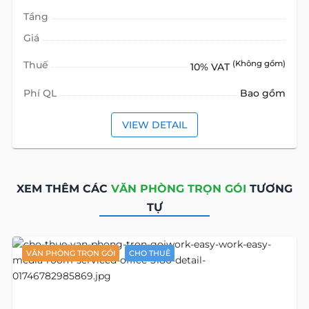
Tầng
Giá
Thuế
(Không gồm)
10% VAT
Phí QL
Bao gồm
VIEW DETAIL
XEM THÊM CÁC
VĂN PHÒNG TRỌN GÓI
TƯƠNG
TỰ
VĂN PHÒNG TRỌN GÓI
CHO THUÊ