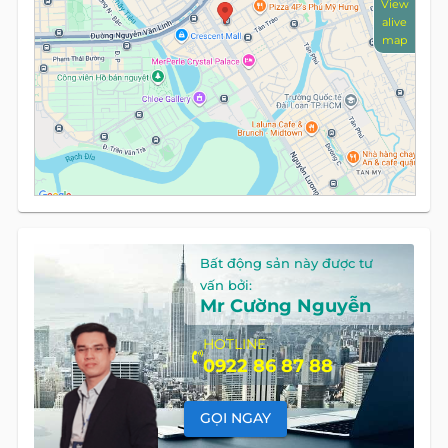
View
alive
map
Bất động sản này được tư
vấn bởi:
Mr Cường Nguyễn
HOTLINE
0922 86 87 88
GỌI NGAY