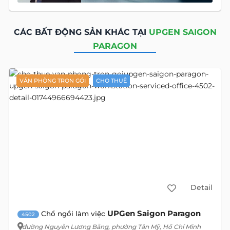
CÁC BẤT ĐỘNG SẢN KHÁC TẠI
UPGEN SAIGON
PARAGON
VĂN PHÒNG TRỌN GÓI
CHO THUÊ
Detail
UPGen Saigon Paragon
Chổ ngồi làm việc
4502
đường Nguyễn Lương Bằng
, phường Tân Mỹ, Hồ Chí Minh