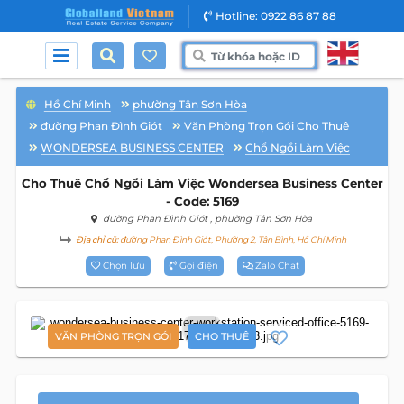
Hotline: 0922 86 87 88
Hồ Chí Minh
phường Tân Sơn Hòa
đường Phan Đình Giót
Văn Phòng Trọn Gói Cho Thuê
WONDERSEA BUSINESS CENTER
Chổ Ngồi Làm Việc
Cho Thuê Chổ Ngồi Làm Việc Wondersea Business Center
- Code: 5169
đường Phan Đình Giót
, phường Tân Sơn Hòa
Địa chỉ cũ:
đường Phan Đình Giót, Phường 2, Tân Bình, Hồ Chí Minh
Chọn lưu
Gọi điện
Zalo Chat
7
VĂN PHÒNG TRỌN GÓI
CHO THUÊ