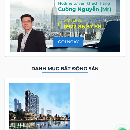
Hotline tư vấn khách hàng
Cường Nguyễn (Mr)
HOTLINE
0922 86 87 88
GỌI NGAY
DANH MỤC BẤT ĐỘNG SẢN