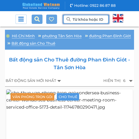
Hotline: 0922 86 87 88
Hồ Chí Minh
phường Tân Sơn Hòa
đường Phan Đình Giót
Bất động sản Cho Thuê
Bất động sản Cho Thuê đường Phan Đình Giót -
Tân Sơn Hòa
BẤT ĐỘNG SẢN MỚI NHẤT
HIỂN THỊ
6
VĂN PHÒNG TRỌN GÓI
CHO THUÊ