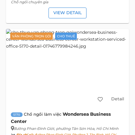
Chỗ ngồi chuyên gia
VIEW DETAIL
VĂN PHÒNG TRỌN GÓI
CHO THUÊ
Detail
Wondersea Business
Chổ ngồi làm việc
5170
Center
đường Phan Đình Giót
, phường Tân Sơn Hòa, Hồ Chí Minh
Địa chỉ cũ:
đường Phan Đình Giót, Phường 2, Tân Bình, Hồ Chí