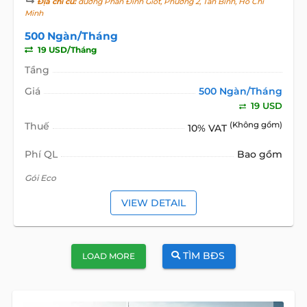
Địa chỉ cũ:
đường Phan Đình Giót, Phường 2, Tân Bình, Hồ Chí
Minh
500 Ngàn/Tháng
19 USD/Tháng
Tầng
Giá
500 Ngàn/Tháng
19 USD
Thuế
(Không gồm)
10% VAT
Phí QL
Bao gồm
Gói Eco
VIEW DETAIL
TÌM BĐS
LOAD MORE