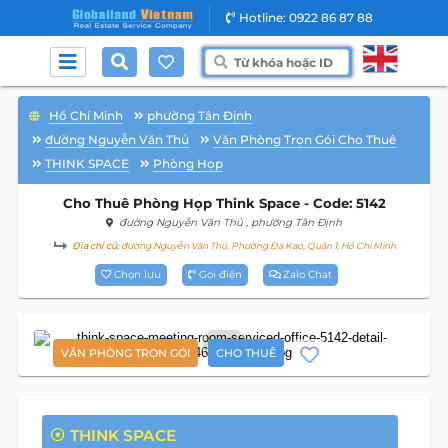
Hotline: 0922 86 87 88
Hồ Chí Minh
phường Tân Định
đường Nguyễn Văn Thủ
Văn Phòng Trọn Gói Cho Thuê
THINK SPACE
Phòng Họp
Cho Thuê Phòng Họp Think Space - Code: 5142
đường Nguyễn Văn Thủ
, phường Tân Định
Địa chỉ cũ:
đường Nguyễn Văn Thủ, Phường Đa Kao, Quận 1, Hồ Chí Minh
Chọn lưu
Gọi điện
Zalo Chat
6
VĂN PHÒNG TRỌN GÓI
CHO THUÊ
THINK SPACE