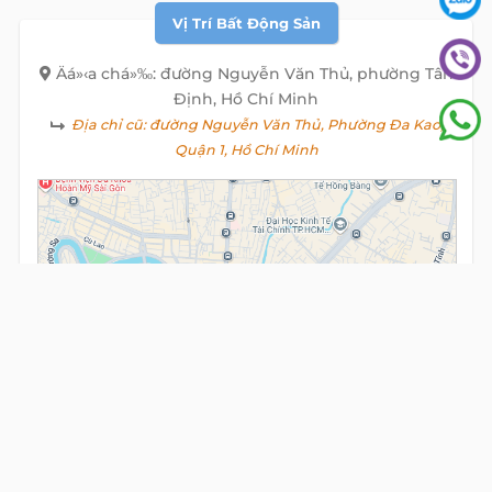
Vị Trí Bất Động Sản
Äá»‹a chá»‰: đường Nguyễn Văn Thủ, phường Tân
Định, Hồ Chí Minh
Địa chỉ cũ:
đường Nguyễn Văn Thủ, Phường Đa Kao,
Quận 1, Hồ Chí Minh
View
alive
map