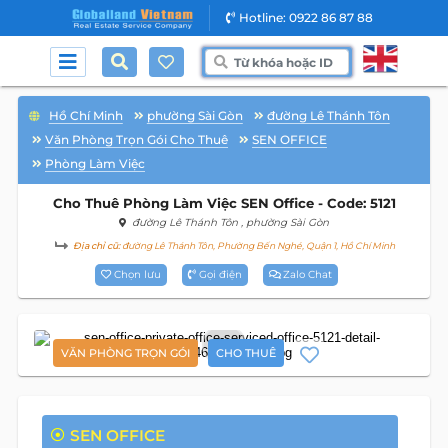
Hotline: 0922 86 87 88
Hồ Chí Minh
phường Sài Gòn
đường Lê Thánh Tôn
Văn Phòng Trọn Gói Cho Thuê
SEN OFFICE
Phòng Làm Việc
Cho Thuê Phòng Làm Việc SEN Office - Code: 5121
đường Lê Thánh Tôn
, phường Sài Gòn
Địa chỉ cũ:
đường Lê Thánh Tôn, Phường Bến Nghé, Quận 1, Hồ Chí Minh
Chọn lưu
Gọi điện
Zalo Chat
7
VĂN PHÒNG TRỌN GÓI
CHO THUÊ
SEN OFFICE