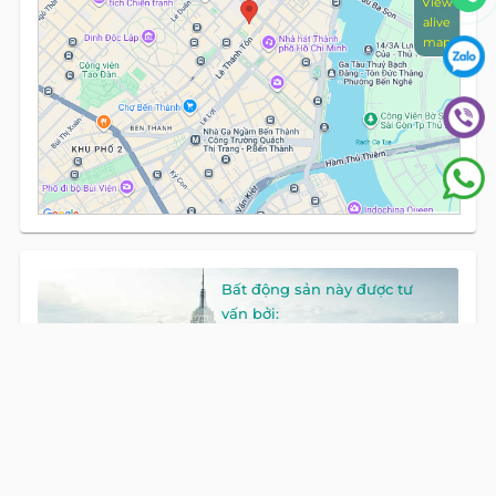
View
alive
map
Bất động sản này được tư
vấn bởi:
Mr Cường Nguyễn
HOTLINE
0922 86 87 88
GỌI NGAY