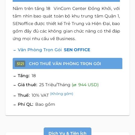
Nằm trên tầng 18 VinCom Center Đồng Khởi, với
tầm nhìn bao quát toàn bộ khu trung tâm Quận 1,
SENoffice được thiết kế Trẻ Trung và Hiện Đại, bao
gồm đầy đủ các không gian chức năng có thể đáp
ứng mọi nhu cầu về Business.
Văn Phòng Trọn Gói
SEN OFFICE
CHO THUÊ VĂN PHÒNG TRỌN GÓI
5121
Tầng:
18
Giá thuê:
25 Triệu/Tháng
(
944 USD)
(Không gồm)
Thuế:
10% VAT
Phí QL:
Bao gồm
Dịch Vụ & Tiện Ích