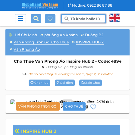
Hotline: 0922 86 87 88
Hồ Chí Minh
phường An Khánh
Đường B2
Văn Phòng Trọn Gói Cho Thuê
INSPIRE HUB 2
Văn Phòng Ảo
Cho Thuê Văn Phòng Ảo Inspire Hub 2 - Code: 4894
Đường B2
, phường An Khánh
Địa chỉ cũ:
Đường B2, Phường Thủ Thiêm, Quận 2, Hồ Chí Minh
Chọn lưu
Gọi điện
Zalo Chat
16
VĂN PHÒNG TRỌN GÓI
CHO THUÊ
INSPIRE HUB 2