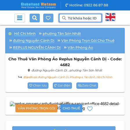
Hotline: 0922 86 87 88
Hồ Chí Minh
phường Tân Sơn Nhất
đường Nguyễn Cảnh Dị
Văn Phòng Trọn Gói Cho Thuê
REPLUS NGUYỄN CẢNH DỊ
Văn Phòng Ảo
Cho Thuê Văn Phòng Ảo Replus Nguyễn Cảnh Dị - Code:
4682
đường Nguyễn Cảnh Dị
, phường Tân Sơn Nhất
Địa chỉ cũ:
đường Nguyễn Cảnh Dị, Phường 4, Tân Bình, Hồ Chí Minh
Chọn lưu
Gọi điện
Zalo Chat
5
VĂN PHÒNG TRỌN GÓI
CHO THUÊ