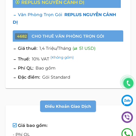
REPLUS NGUYỄN CẢNH DỊ
Văn Phòng Trọn Gói
REPLUS NGUYỄN CẢNH
DỊ
CHO THUÊ VĂN PHÒNG TRỌN GÓI
4682
Giá thuê:
1,4 Triệu/Tháng
(
51 USD)
(Không gồm)
Thuế:
10% VAT
Phí QL:
Bao gồm
Đặc điểm:
Gói Standard
Điều Khoản Giao Dịch
Giá bao gồm:
- Phí QL