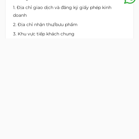
1. Địa chỉ giao dịch và đăng ký giấy phép kinh
doanh
2. Địa chỉ nhận thư/bưu phẩm
3. Khu vực tiếp khách chung
4. Lễ tân tiếp khách
5. Internet wifi
6. Nước uống
7. Miễn phí tư vấn thành lập doanh nghiệp
8. Tên công ty trên bảng điện tử
9. Sử dụng miễn phí khu vực tiếp khách chung trên
toàn hệ thống của Replus
10. Hỗ trợ thủ tục cấp Giấy Chứng Nhận Đăng Ký
Doanh Nghiệp 100% vốn Việt Nam chỉ còn 1.300.000
VND
11. Miễn phí khắc dấu tên