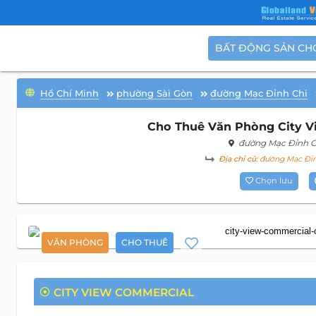
BẤT ĐỘNG SẢN CH
Hồ Chí Minh
phường Sài Gòn
đường Mạc Đỉnh Chi
Cho Thuê Văn Phòng City V
đường Mạc Đỉnh C
Địa chỉ cũ:
đường Mạc Đỉnh
Chọn lưu
VĂN PHÒNG
CHO THUÊ
CITY VIEW COMMERCIAL