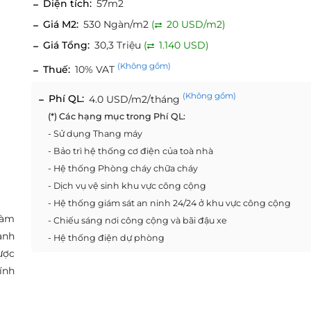
Diện tích:
57m2
Giá M2:
530 Ngàn/m2
(
20 USD/m2)
Giá Tổng:
30,3 Triệu
(
1.140 USD)
(Không gồm)
Thuế:
10% VAT
(Không gồm)
Phí QL:
4.0 USD/m2/tháng
(*) Các hạng mục trong Phí QL:
- Sử dụng Thang máy
- Bảo trì hệ thống cơ điện của toà nhà
- Hệ thống Phòng cháy chữa cháy
- Dịch vụ vệ sinh khu vực công cộng
- Hệ thống giám sát an ninh 24/24 ở khu vực công cộng
làm
- Chiếu sáng nơi công cộng và bãi đậu xe
anh
- Hệ thống điện dự phòng
ược
ính