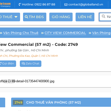
Hotline: 0922 86 87 88
contact@globalland.vn
O THUÊ
TÌM BĐS
GIỎ HÀNG
LIÊN HỆ
Văn Phòng Cho Thuê
CITY VIEW COMMERCIAL
Văn Phòng
iew Commercial (57 m2) - Code: 2749
hi
, phường Sài Gòn
, Hồ Chí Minh
 Chi, Phường Đa Kao, Quận 1, Hồ Chí Minh
Gọi điện
Zalo Chat
10
CHO THUÊ VĂN PHÒNG (57 M2)
2749