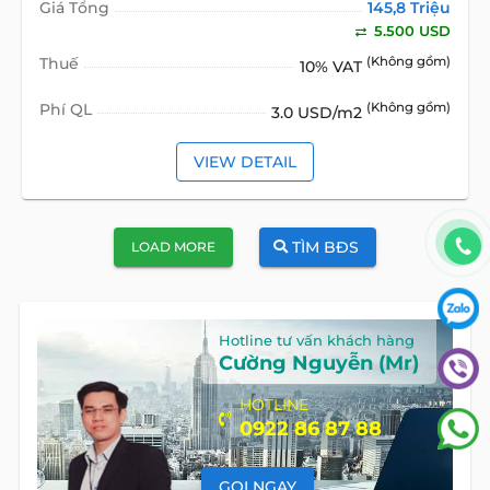
Giá Tổng
145,8 Triệu
5.500 USD
Thuế
(Không gồm)
10% VAT
Phí QL
(Không gồm)
3.0 USD/m2
VIEW DETAIL
TÌM BĐS
LOAD MORE
Hotline tư vấn khách hàng
Cường Nguyễn (Mr)
HOTLINE
0922 86 87 88
GỌI NGAY