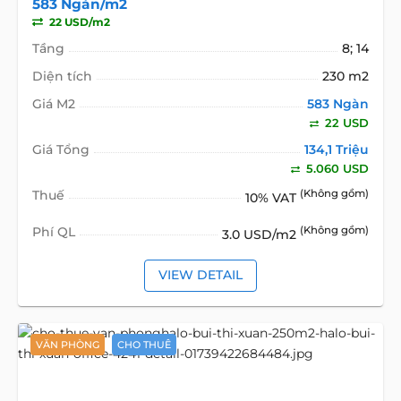
583 Ngàn/m2
22 USD/m2
Tầng
8; 14
Diện tích
230 m2
Giá M2
583 Ngàn
22 USD
Giá Tổng
134,1 Triệu
5.060 USD
Thuế
(Không gồm)
10% VAT
Phí QL
(Không gồm)
3.0 USD/m2
VIEW DETAIL
VĂN PHÒNG
CHO THUÊ