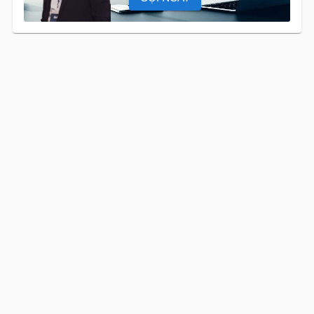
DANH MỤC BẤT ĐỘNG SẢN
Căn Hộ
CHO THUÊ