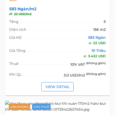
Minh
583 Ngàn/m2
22 USD/m2
Tầng
5
Diện tích
156 m2
Giá M2
583 Ngàn
22 USD
Giá Tổng
91 Triệu
3.432 USD
Thuế
(Không gồm)
10% VAT
Phí QL
(Không gồm)
3.0 USD/m2
VIEW DETAIL
VĂN PHÒNG
CHO THUÊ