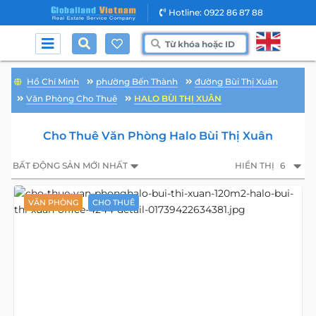
Hotline: 0922 86 87 88
Hồ Chí Minh
phường Bến Thành
đường Bùi Thị Xuân
Văn Phòng Cho Thuê
HALO BÙI THỊ XUÂN
Cho Thuê Văn Phòng Halo Bùi Thị Xuân
BẤT ĐỘNG SẢN MỚI NHẤT
HIỂN THỊ
6
VĂN PHÒNG
CHO THUÊ