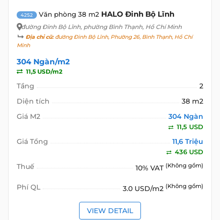
HALO Đinh Bộ Lĩnh
Văn phòng 38 m2
4252
đường Đinh Bộ Lĩnh
, phường Bình Thạnh, Hồ Chí Minh
Địa chỉ cũ:
đường Đinh Bộ Lĩnh, Phường 26, Bình Thạnh, Hồ Chí
Minh
304 Ngàn/m2
11,5 USD/m2
Tầng
2
Diện tích
38 m2
Giá M2
304 Ngàn
11,5 USD
Giá Tổng
11,6 Triệu
436 USD
Thuế
(Không gồm)
10% VAT
Phí QL
(Không gồm)
3.0 USD/m2
VIEW DETAIL