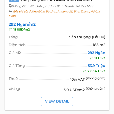
4260
đường Đinh Bộ Lĩnh
, phường Bình Thạnh, Hồ Chí Minh
Địa chỉ cũ:
đường Đinh Bộ Lĩnh, Phường 26, Bình Thạnh, Hồ Chí
Minh
292 Ngàn/m2
11 USD/m2
Tầng
Sân thượng (Lầu 10)
Diện tích
185 m2
Giá M2
292 Ngàn
11 USD
Giá Tổng
53,9 Triệu
2.034 USD
Thuế
(Không gồm)
10% VAT
Phí QL
(Không gồm)
3.0 USD/m2
VIEW DETAIL