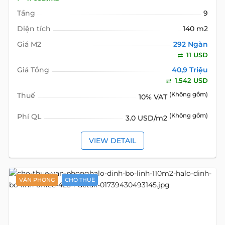
Tầng
9
Diện tích
140 m2
Giá M2
292 Ngàn
11 USD
Giá Tổng
40,9 Triệu
1.542 USD
Thuế
(Không gồm)
10% VAT
Phí QL
(Không gồm)
3.0 USD/m2
VIEW DETAIL
VĂN PHÒNG
CHO THUÊ