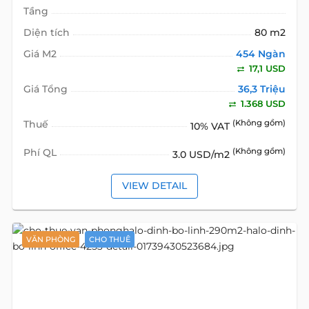
Tầng
Diện tích
80 m2
Giá M2
454 Ngàn
17,1 USD
Giá Tổng
36,3 Triệu
1.368 USD
Thuế
(Không gồm)
10% VAT
Phí QL
(Không gồm)
3.0 USD/m2
VIEW DETAIL
VĂN PHÒNG
CHO THUÊ