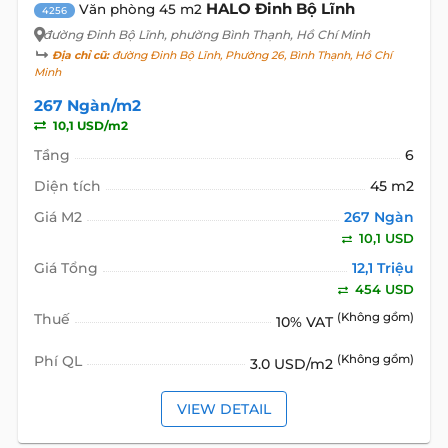
HALO Đinh Bộ Lĩnh
Văn phòng 45 m2
4256
đường Đinh Bộ Lĩnh
, phường Bình Thạnh, Hồ Chí Minh
Địa chỉ cũ:
đường Đinh Bộ Lĩnh, Phường 26, Bình Thạnh, Hồ Chí
Minh
267 Ngàn/m2
10,1 USD/m2
Tầng
6
Diện tích
45 m2
Giá M2
267 Ngàn
10,1 USD
Giá Tổng
12,1 Triệu
454 USD
Thuế
(Không gồm)
10% VAT
Phí QL
(Không gồm)
3.0 USD/m2
VIEW DETAIL