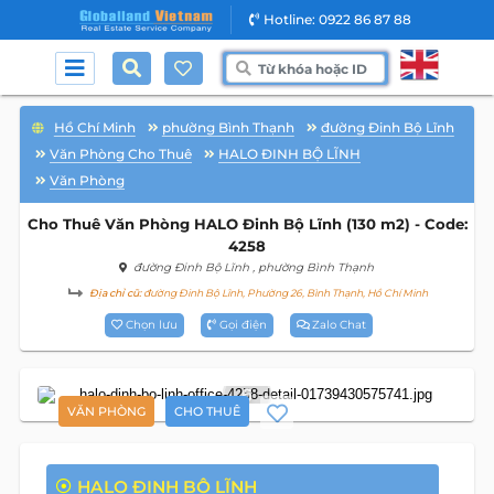
Hotline: 0922 86 87 88
Hồ Chí Minh
phường Bình Thạnh
đường Đinh Bộ Lĩnh
Văn Phòng Cho Thuê
HALO ĐINH BỘ LĨNH
Văn Phòng
Cho Thuê Văn Phòng HALO Đinh Bộ Lĩnh (130 m2) - Code:
4258
đường Đinh Bộ Lĩnh
, phường Bình Thạnh
Địa chỉ cũ:
đường Đinh Bộ Lĩnh, Phường 26, Bình Thạnh, Hồ Chí Minh
Chọn lưu
Gọi điện
Zalo Chat
6
VĂN PHÒNG
CHO THUÊ
HALO ĐINH BỘ LĨNH