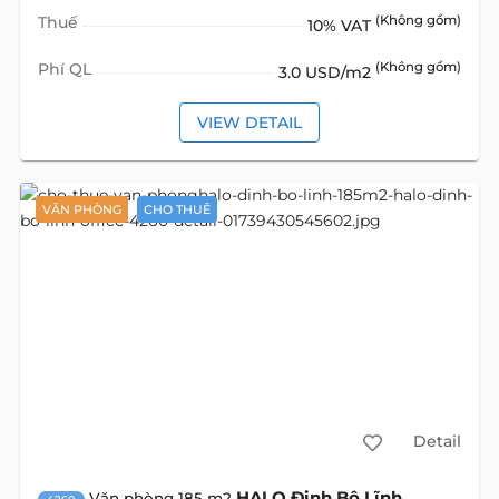
Thuế
(Không gồm)
10% VAT
Phí QL
(Không gồm)
3.0 USD/m2
VIEW DETAIL
VĂN PHÒNG
CHO THUÊ
Detail
HALO Đinh Bộ Lĩnh
Văn phòng 185 m2