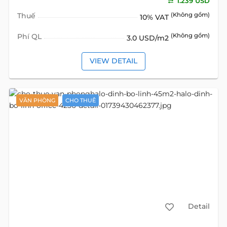
1.239 USD
Thuế
(Không gồm)
10% VAT
Phí QL
(Không gồm)
3.0 USD/m2
VIEW DETAIL
VĂN PHÒNG
CHO THUÊ
Detail