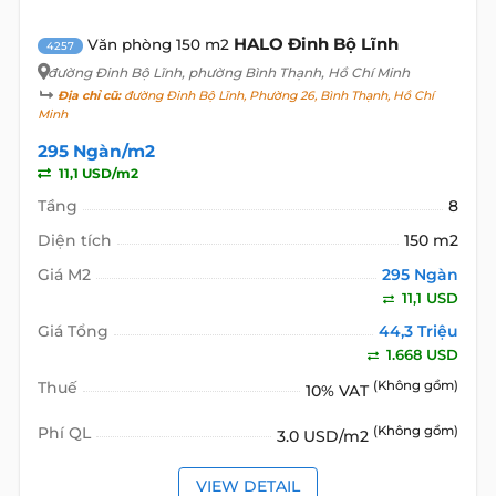
HALO Đinh Bộ Lĩnh
Văn phòng 150 m2
4257
đường Đinh Bộ Lĩnh
, phường Bình Thạnh, Hồ Chí Minh
Địa chỉ cũ:
đường Đinh Bộ Lĩnh, Phường 26, Bình Thạnh, Hồ Chí
Minh
295 Ngàn/m2
11,1 USD/m2
Tầng
8
Diện tích
150 m2
Giá M2
295 Ngàn
11,1 USD
Giá Tổng
44,3 Triệu
1.668 USD
Thuế
(Không gồm)
10% VAT
Phí QL
(Không gồm)
3.0 USD/m2
VIEW DETAIL