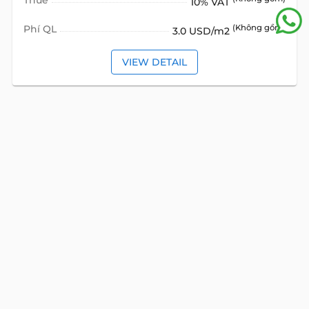
Thuế
10% VAT
Phí QL
(Không gồm)
3.0 USD/m2
VIEW DETAIL
XEM THÊM CÁC
VĂN PHÒNG
TƯƠNG TỰ
VĂN PHÒNG
CHO THUÊ