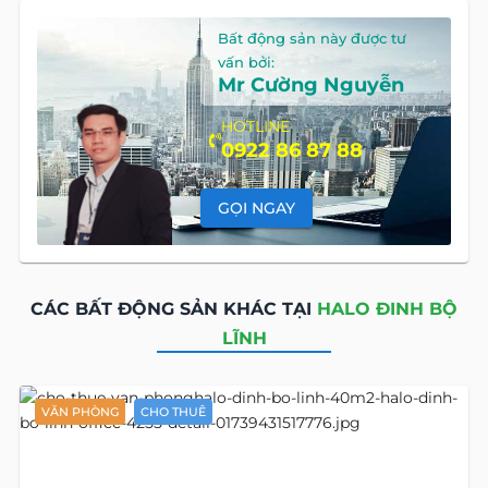
Bất động sản này được tư
vấn bởi:
Mr Cường Nguyễn
HOTLINE
0922 86 87 88
GỌI NGAY
CÁC BẤT ĐỘNG SẢN KHÁC TẠI
HALO ĐINH BỘ
LĨNH
VĂN PHÒNG
CHO THUÊ