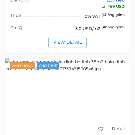
469 USD
Thuế
(Không gồm)
10% VAT
Phí QL
(Không gồm)
3.0 USD/m2
VIEW DETAIL
VĂN PHÒNG
CHO THUÊ
Detail