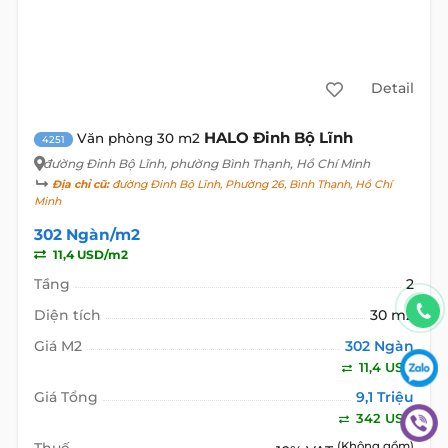
Detail
HALO Đinh Bộ Lĩnh
Văn phòng 30 m2
4251
đường Đinh Bộ Lĩnh
, phường Bình Thạnh, Hồ Chí Minh
Địa chỉ cũ:
đường Đinh Bộ Lĩnh, Phường 26, Bình Thạnh, Hồ Chí
Minh
302 Ngàn/m2
11,4 USD/m2
Tầng
2
Diện tích
30 m2
Giá M2
302 Ngàn
11,4 USD
Giá Tổng
9,1 Triệu
342 USD
(Không gồm)