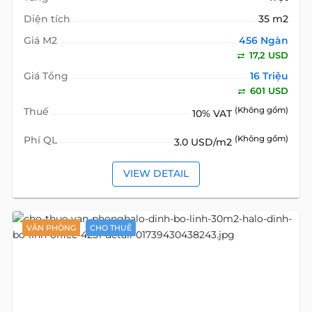
Diện tích
35 m2
Giá M2
456 Ngàn
17,2 USD
Giá Tổng
16 Triệu
601 USD
Thuế
(Không gồm)
10% VAT
Phí QL
(Không gồm)
3.0 USD/m2
VIEW DETAIL
VĂN PHÒNG
CHO THUÊ