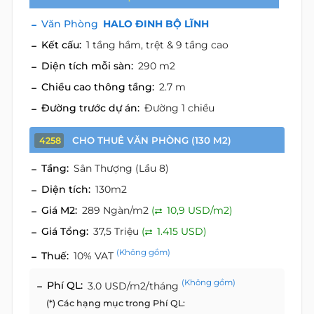
Văn Phòng
HALO ĐINH BỘ LĨNH
Kết cấu:
1 tầng hầm, trệt & 9 tầng cao
Diện tích mỗi sàn:
290 m2
Chiều cao thông tầng:
2.7 m
Đường trước dự án:
Đường 1 chiều
CHO THUÊ VĂN PHÒNG (130 M2)
4258
Tầng:
Sân Thượng (Lầu 8)
Diện tích:
130m2
Giá M2:
289 Ngàn/m2
(
10,9 USD/m2)
Giá Tổng:
37,5 Triệu
(
1.415 USD)
(Không gồm)
Thuế:
10% VAT
(Không gồm)
Phí QL:
3.0 USD/m2/tháng
(*) Các hạng mục trong Phí QL: