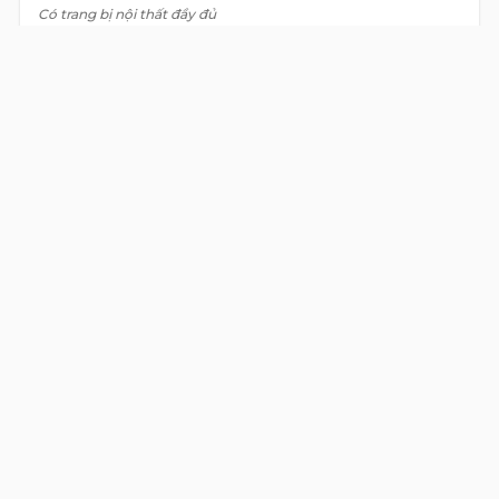
Có trang bị nội thất đầy đủ
VIEW DETAIL
XEM THÊM CÁC
VĂN PHÒNG
TƯƠNG TỰ
VĂN PHÒNG
CHO THUÊ
Detail