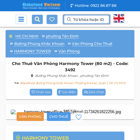
Hotline: 0922 86 87 88
Hồ Chí Minh
phường Tân Định
đường Phùng Khắc Khoan
Văn Phòng Cho Thuê
HARMONY TOWER
Văn Phòng
Cho Thuê Văn Phòng Harmony Tower (80 m2) - Code:
3492
đường Phùng Khắc Khoan
, phường Tân Định
Địa chỉ cũ:
đường Phùng Khắc Khoan, Phường Đa Kao, Quận 1, Hồ Chí Minh
Chọn lưu
Gọi điện
Zalo Chat
9
VĂN PHÒNG
CHO THUÊ
HARMONY TOWER