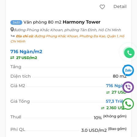
Detail
Harmony Tower
Văn phòng 80 m2
3451
đường Phùng Khắc Khoan
, phường Tân Định, Hồ Chí Minh
Địa chỉ cũ:
đường Phùng Khắc Khoan, Phường Đa Kao, Quận 1, Hồ
Chí Minh
716 Ngàn/m2
27 USD/m2
Tầng
2
Diện tích
80 m2
Giá M2
716 Ngàn
27 USD
Giá Tổng
57,3 Triệu
2.160 USD
Thuế
(Không gồm)
10%
Phí QL
(Bao gồm)
3.0 USD/m2