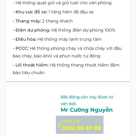
- Hệ thống quạt gió và gió tươi cho văn phòng
- Khu vực đỗ xe:
1 tầng hầm để đậu xe
- Thang máy:
2 thang khách
- Điện dự phòng:
Hệ thống điện dự phòng 100%
- Điều hòa:
Hệ thống máy lạnh trung tâm
- PCCC:
Hệ thống phòng cháy và chữa cháy với đầu
báo cháy, báo khói và phun nước tự động
- Lối thoát hiểm:
Hệ thống thang thoát hiểm đảm
bảo tiêu chuẩn
Vị Trí Bất Động Sản
Äá»‹a chá»‰: đường Hai Bà Trưng, phường Tân
Định, Hồ Chí Minh
Địa chỉ cũ:
đường Hai Bà Trưng, Phường Đa Kao, Quận
1, Hồ Chí Minh