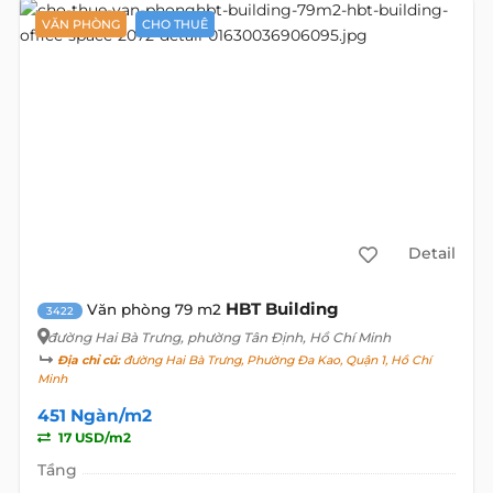
Detail
HBT Building
Văn phòng 220 m2
2806
đường Hai Bà Trưng
, phường Tân Định, Hồ Chí Minh
Địa chỉ cũ:
đường Hai Bà Trưng, Phường Đa Kao, Quận 1, Hồ Chí
Minh
451 Ngàn/m2
17 USD/m2
Tầng
Diện tích
220 m2
Giá M2
451 Ngàn
17 USD
Giá Tổng
99,2 Triệu
3.740 USD
Thuế
Phí QL