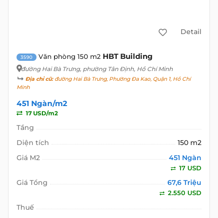
451 Ngàn/m2
17 USD/m2
Tầng
Diện tích
79 m2
Giá M2
451 Ngàn
17 USD
Giá Tổng
35,6 Triệu
1.343 USD
Thuế
Phí QL
VIEW DETAIL
VĂN PHÒNG
CHO THUÊ