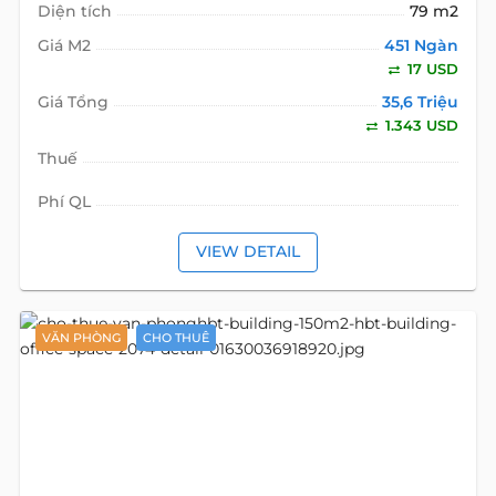
VIEW DETAIL
VĂN PHÒNG
CHO THUÊ
Detail
HBT Building
Văn phòng 79 m2
3422
đường Hai Bà Trưng
, phường Tân Định, Hồ Chí Minh
Địa chỉ cũ:
đường Hai Bà Trưng, Phường Đa Kao, Quận 1, Hồ Chí
Minh