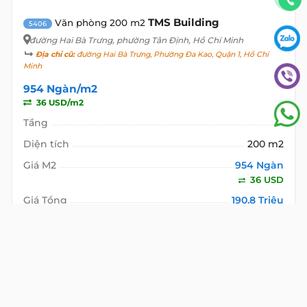
Giá Tổng
67,6 Triệu
2.550 USD
Thuế
Phí QL
VIEW DETAIL
XEM THÊM CÁC
VĂN PHÒNG
TƯƠNG TỰ
VĂN PHÒNG
CHO THUÊ