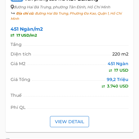
Mr Cường Nguyễn
HOTLINE
0922 86 87 88
GỌI NGAY
CÁC BẤT ĐỘNG SẢN KHÁC TẠI
HBT BUILDING
VĂN PHÒNG
CHO THUÊ