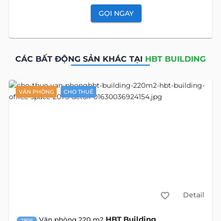
View
alive
map
Bất động sản này được tư
vấn bởi: