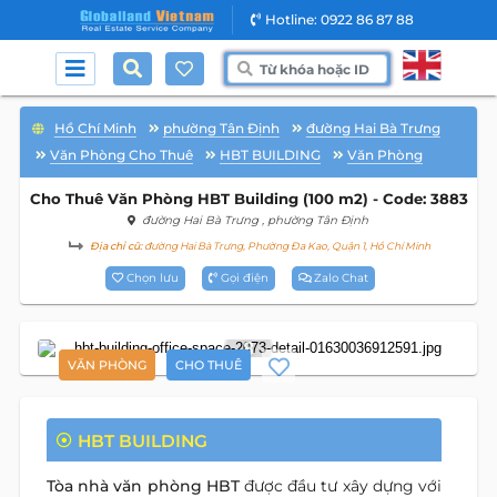
Hotline: 0922 86 87 88
Hồ Chí Minh
phường Tân Định
đường Hai Bà Trưng
Văn Phòng Cho Thuê
HBT BUILDING
Văn Phòng
Cho Thuê Văn Phòng HBT Building (100 m2) - Code: 3883
đường Hai Bà Trưng
, phường Tân Định
Địa chỉ cũ:
đường Hai Bà Trưng, Phường Đa Kao, Quận 1, Hồ Chí Minh
Chọn lưu
Gọi điện
Zalo Chat
8
VĂN PHÒNG
CHO THUÊ
HBT BUILDING
Tòa nhà văn phòng HBT
được đầu tư xây dựng với