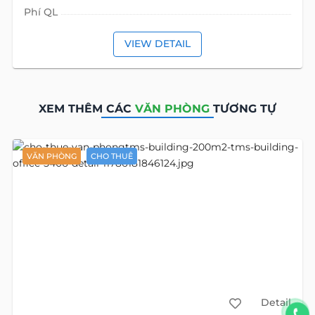
Detail
HBT Building
Văn phòng 150 m2
3590
đường Hai Bà Trưng
, phường Tân Định, Hồ Chí Minh
Địa chỉ cũ:
đường Hai Bà Trưng, Phường Đa Kao, Quận 1, Hồ Chí
Minh
451 Ngàn/m2
17 USD/m2
Tầng
Diện tích
150 m2
Giá M2
451 Ngàn
17 USD