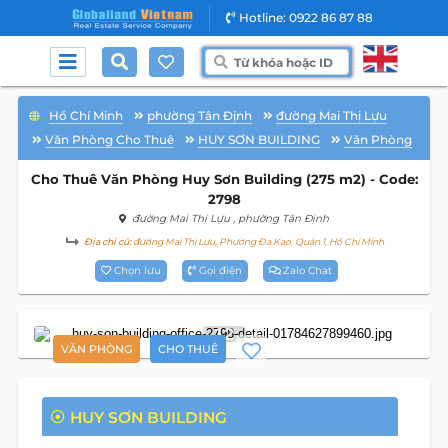
Hotline: 0922 86 87 88
Hồ Chí Minh
phường Tân Định
đường Mai Thị Lựu
Văn Phòng Cho Thuê
HUY SƠN BUILDING
Văn Phòng
Cho Thuê Văn Phòng Huy Sơn Building (275 m2) - Code:
2798
đường Mai Thị Lựu
, phường Tân Định
Địa chỉ cũ:
đường Mai Thị Lựu, Phường Đa Kao, Quận 1, Hồ Chí Minh
Chọn lưu
Gọi điện
Zalo Chat
12
VĂN PHÒNG
CHO THUÊ
HUY SƠN BUILDING