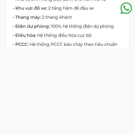
- Khu vực đỗ xe:
2 tầng hầm để đậu xe
- Thang máy:
2 thang khách
- Điện dự phòng:
100% hệ thống điện dự phòng
- Điều hòa:
Hệ thống điều hòa cục bộ
- PCCC:
Hệ thống PCCC báo cháy theo tiêu chuẩn
- Lối thoát hiểm:
Hệ thống thang thoát hiểm ngoài
trời đảm bảo tiêu chuẩn
Vị Trí Bất Động Sản
Äá»‹a chá»‰: đường Mai Thị Lựu, phường Tân
Định, Hồ Chí Minh
Địa chỉ cũ:
đường Mai Thị Lựu, Phường Đa Kao, Quận 1,
Hồ Chí Minh
Cao ốc Văn Phòng HUY SƠN
tọa lạc trên đường Mai
Thị Lựu, phường Đa Kao, Quận 1. Kết nối giao thông