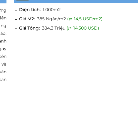
Diện tích:
1.000m2
ựng
iện
Giá M2:
385 Ngàn/m2
(
14,5 USD/m2)
ing
Giá Tổng:
384,3 Triệu
(
14.500 USD)
áo,
anh
gay
bên
 và
văn
ban