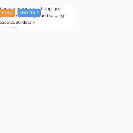
CHO THUÊ
ILDING
 PHÒNG
CHO THUÊ
Detail
Mai Hồng
Văn phòng 57 m2