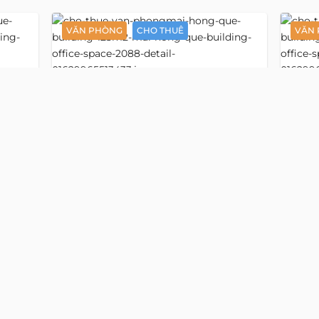
ẤT ĐỘNG SẢN KHÁC TẠI
MAI HỒNG QUẾ BU
VĂN PHÒNG
CHO THUÊ
VĂN
Detail
Detail
ồng
Mai Hồng
Văn phòng 125 m2
3552
3606