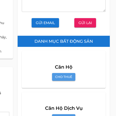
GỬI EMAIL
GỬI LẠI
khu
háy,
DANH MỤC BẤT ĐỘNG SẢN
n
á
Căn Hộ
CHO THUÊ