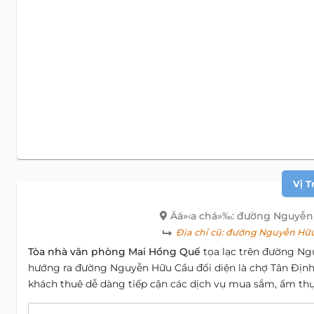
Vị T
Äá»‹a chá»‰: đường Nguyễn
Địa chỉ cũ:
đường Nguyễn Hữu 
Tòa nhà văn phòng Mai Hồng Quế
tọa lạc trên đường Ng
hướng ra đường Nguyễn Hữu Cầu đối diện là chợ Tân Định, 
khách thuê dễ dàng tiếp cận các dịch vụ mua sắm, ẩm thực,