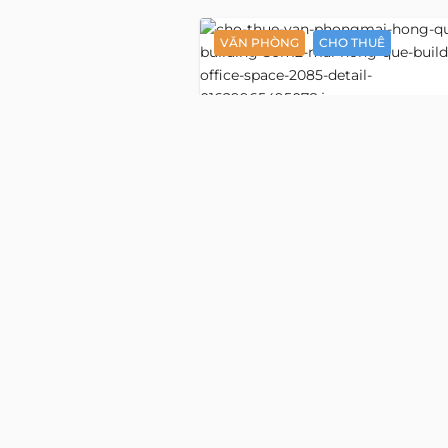
CÁC B
VĂN PHÒNG
CHO THUÊ
Mai H
Văn phòng 50 m2
3419