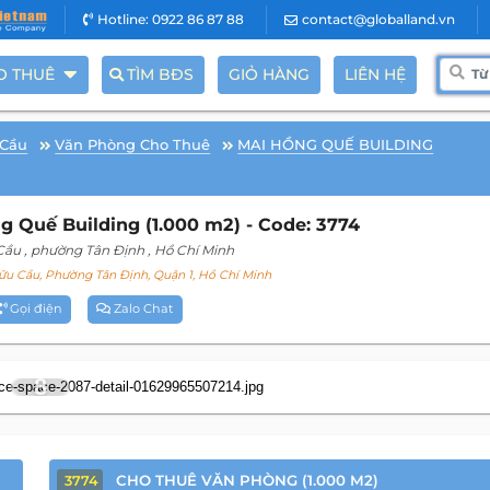
Hotline: 0922 86 87 88
contact@globalland.vn
O THUÊ
TÌM BĐS
GIỎ HÀNG
LIÊN HỆ
 Cầu
Văn Phòng Cho Thuê
MAI HỒNG QUẾ BUILDING
 Quế Building (1.000 m2) - Code: 3774
Cầu
, phường Tân Định
, Hồ Chí Minh
 Cầu, Phường Tân Định, Quận 1, Hồ Chí Minh
Gọi điện
Zalo Chat
8
CHO THUÊ VĂN PHÒNG (1.000 M2)
3774