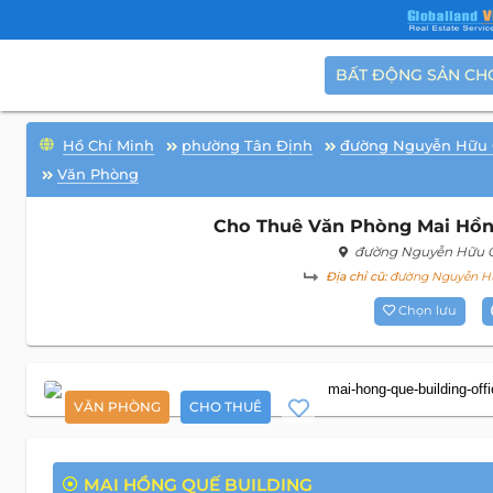
BẤT ĐỘNG SẢN CH
Hồ Chí Minh
phường Tân Định
đường Nguyễn Hữu
Văn Phòng
Cho Thuê Văn Phòng Mai Hồng
đường Nguyễn Hữu 
Địa chỉ cũ:
đường Nguyễn Hữu
Chọn lưu
VĂN PHÒNG
CHO THUÊ
MAI HỒNG QUẾ BUILDING