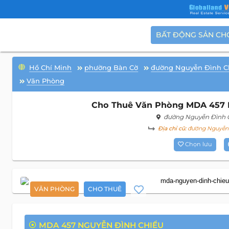
BẤT ĐỘNG SẢN CH
Hồ Chí Minh
phường Bàn Cờ
đường Nguyễn Đình C
Văn Phòng
Cho Thuê Văn Phòng MDA 457 N
đường Nguyễn Đình 
Địa chỉ cũ:
đường Nguyễn Đ
Chọn lưu
VĂN PHÒNG
CHO THUÊ
MDA 457 NGUYỄN ĐÌNH CHIỂU