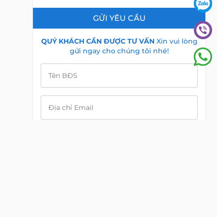
GỬI YÊU CẦU
QUÝ KHÁCH CẦN ĐƯỢC TƯ VẤN
Xin vui lòng
gửi ngay cho chúng tôi nhé!
Tên BĐS
Địa chỉ Email
i
Điện Thoại
Nội dung