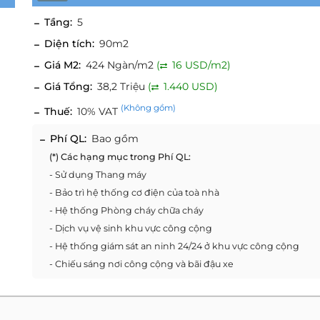
Tầng:
5
Diện tích:
90m2
Giá M2:
424 Ngàn/m2
(
16 USD/m2)
Giá Tổng:
38,2 Triệu
(
1.440 USD)
(Không gồm)
Thuế:
10% VAT
Phí QL:
Bao gồm
(*) Các hạng mục trong Phí QL:
- Sử dụng Thang máy
- Bảo trì hệ thống cơ điện của toà nhà
- Hệ thống Phòng cháy chữa cháy
- Dịch vụ vệ sinh khu vực công cộng
- Hệ thống giám sát an ninh 24/24 ở khu vực công cộng
- Chiếu sáng nơi công cộng và bãi đậu xe