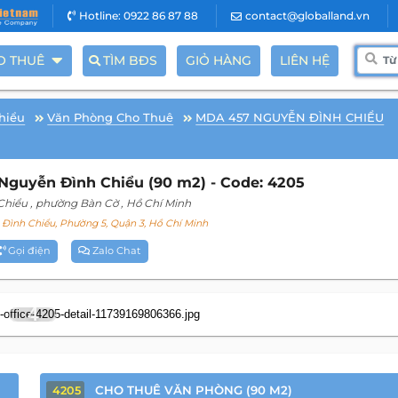
Hotline: 0922 86 87 88
contact@globalland.vn
O THUÊ
TÌM BĐS
GIỎ HÀNG
LIÊN HỆ
hiểu
Văn Phòng Cho Thuê
MDA 457 NGUYỄN ĐÌNH CHIỂU
guyễn Đình Chiểu (90 m2) - Code: 4205
Chiểu
, phường Bàn Cờ
, Hồ Chí Minh
ình Chiểu, Phường 5, Quận 3, Hồ Chí Minh
Gọi điện
Zalo Chat
4
CHO THUÊ VĂN PHÒNG (90 M2)
4205