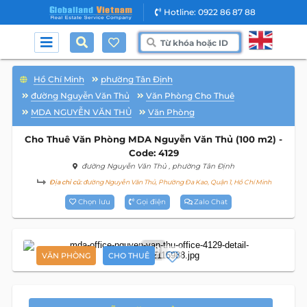
Hotline: 0922 86 87 88
Hồ Chí Minh
phường Tân Định
đường Nguyễn Văn Thủ
Văn Phòng Cho Thuê
MDA NGUYỄN VĂN THỦ
Văn Phòng
Cho Thuê Văn Phòng MDA Nguyễn Văn Thủ (100 m2) -
Code: 4129
đường Nguyễn Văn Thủ
, phường Tân Định
Địa chỉ cũ:
đường Nguyễn Văn Thủ, Phường Đa Kao, Quận 1, Hồ Chí Minh
Chọn lưu
Gọi điện
Zalo Chat
18
VĂN PHÒNG
CHO THUÊ