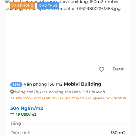
VĂN PHÒNG
CHO THUÊ
Detail
Mobivi Building
Văn phòng 150 m2
3366
đường Mai Thị Lựu
, phường Tân Định, Hồ Chí Minh
Địa chỉ cũ:
đường Mai Thị Lựu, Phường Đa Kao, Quận 1, Hồ Chí Minh
504 Ngàn/m2
19 USD/m2
Tầng
Diện tích
150 m2