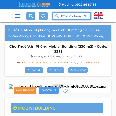
Hotline: 0922 86 87 88
Hồ Chí Minh
phường Tân Định
đường Mai Thị Lựu
Văn Phòng Cho Thuê
MOBIVI BUILDING
Văn Phòng
Cho Thuê Văn Phòng Mobivi Building (230 m2) - Code:
3331
đường Mai Thị Lựu
, phường Tân Định
Địa chỉ cũ:
đường Mai Thị Lựu, Phường Đa Kao, Quận 1, Hồ Chí Minh
Chọn lưu
Gọi điện
Zalo Chat
9
VĂN PHÒNG
CHO THUÊ
MOBIVI BUILDING