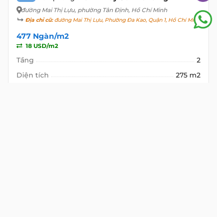
đường Mai Thị Lựu
, phường Tân Định, Hồ Chí Minh
Địa chỉ cũ:
đường Mai Thị Lựu, Phường Đa Kao, Quận 1, Hồ Chí Minh
477 Ngàn/m2
18 USD/m2
Tầng
2
Diện tích
275 m2
Giá M2
477 Ngàn
18 USD
Giá Tổng
131,2 Triệu
4.950 USD
Thuế
(Không gồm)
10% VAT
Phí QL
(Không gồm)
3.0 USD/m2
VIEW DETAIL