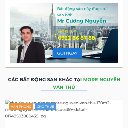
Bất động sản này được tư
vấn bởi:
Mr Cường Nguyễn
HOTLINE
0922 86 87 88
GỌI NGAY
CÁC BẤT ĐỘNG SẢN KHÁC TẠI
MORE NGUYỄN
VĂN THỦ
VĂN PHÒNG
CHO THUÊ