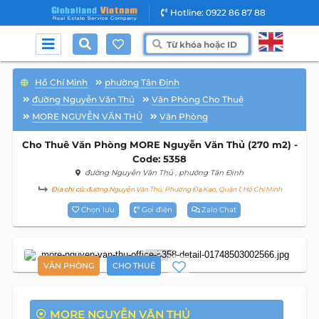
Hotline: 0922 86 87 88
Hồ Chí Minh
phường Tân Định
đường Nguyễn Văn Thủ
Văn Phòng Cho Thuê
MORE NGUYỄN VĂN THỦ
Văn Phòng
Cho Thuê Văn Phòng MORE Nguyễn Văn Thủ (270 m2) -
Code: 5358
đường Nguyễn Văn Thủ
, phường Tân Định
Địa chỉ cũ:
đường Nguyễn Văn Thủ, Phường Đa Kao, Quận 1, Hồ Chí Minh
Chọn lưu
Gọi điện
Zalo Chat
2
VĂN PHÒNG
CHO THUÊ
MORE NGUYỄN VĂN THỦ