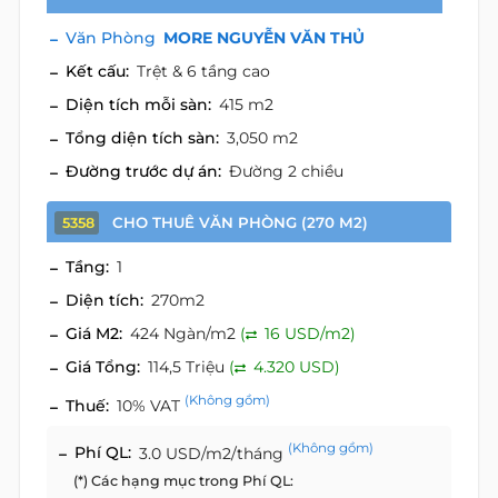
Văn Phòng
MORE NGUYỄN VĂN THỦ
Kết cấu:
Trệt & 6 tầng cao
Diện tích mỗi sàn:
415 m2
Tổng diện tích sàn:
3,050 m2
Đường trước dự án:
Đường 2 chiều
CHO THUÊ VĂN PHÒNG (270 M2)
5358
Tầng:
1
Diện tích:
270m2
Giá M2:
424 Ngàn/m2
(
16 USD/m2)
Giá Tổng:
114,5 Triệu
(
4.320 USD)
(Không gồm)
Thuế:
10% VAT
(Không gồm)
Phí QL:
3.0 USD/m2/tháng
(*) Các hạng mục trong Phí QL: