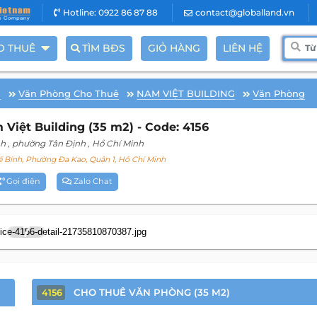
Hotline: 0922 86 87 88
contact@globalland.vn
O THUÊ
TÌM BĐS
GIỎ HÀNG
LIÊN HỆ
h
Văn Phòng Cho Thuê
NAM VIỆT BUILDING
Văn Phòng
iệt Building (35 m2) - Code: 4156
nh
, phường Tân Định
, Hồ Chí Minh
Bính, Phường Đa Kao, Quận 1, Hồ Chí Minh
Gọi điện
Zalo Chat
7
CHO THUÊ VĂN PHÒNG (35 M2)
4156