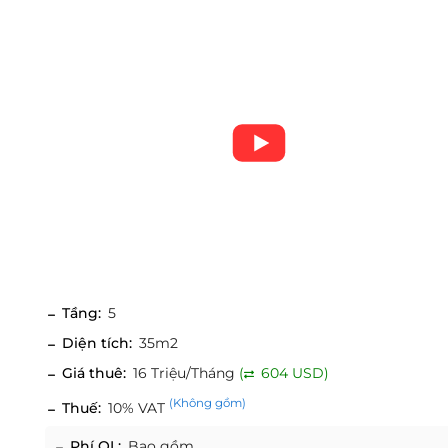
Tầng:
5
Diện tích:
35m2
Giá thuê:
16 Triệu/Tháng
(
604 USD)
(Không gồm)
Thuế:
10% VAT
Phí QL:
Bao gồm