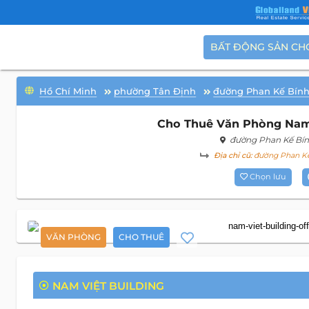
BẤT ĐỘNG SẢN CH
Hồ Chí Minh
phường Tân Định
đường Phan Kế Bín
Cho Thuê Văn Phòng Nam V
đường Phan Kế Bí
Địa chỉ cũ:
đường Phan Kế 
Chọn lưu
VĂN PHÒNG
CHO THUÊ
NAM VIỆT BUILDING