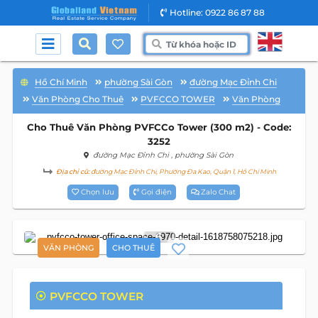
Hotline: 0922 86 87 88
Hồ Chí Minh
phường Sài Gòn
đường Mạc Đỉnh Chi
Văn Phòng Cho Thuê
PVFCCO TOWER
Văn Phòng
Cho Thuê Văn Phòng PVFCCo Tower (300 m2) - Code:
3252
đường Mạc Đỉnh Chi
, phường Sài Gòn
Địa chỉ cũ:
đường Mạc Đỉnh Chi, Phường Đa Kao, Quận 1, Hồ Chí Minh
Chọn lưu
Gọi điện
Zalo Chat
6
VĂN PHÒNG
CHO THUÊ
PVFCCO TOWER