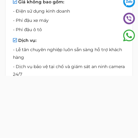
Giá không bao gồm:
- Điện sử dụng kinh doanh
- Phí đậu xe máy
- Phí đậu ô tô
Dịch vụ:
- Lễ tân chuyên nghiệp luôn sẵn sàng hỗ trợ khách
hàng
- Dịch vụ bảo vệ tại chổ và giám sát an ninh camera
24/7
- Dịch vụ vệ sinh hằng ngày khu vực công cộng
- Dịch vụ bảo trì hệ thống cơ & điện toà nhà
Tiện ích:
- Hệ thống quạt gió và gió tươi cho văn phòng
- Nhà vệ sinh riêng biệt dành cho nam và nữ
- Khu vực đỗ xe:
3 tầng hầm để đậu xe