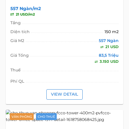
557 Ngàn/m2
21 USD/m2
Tầng
Diện tích
150 m2
Giá M2
557 Ngàn
21 USD
Giá Tổng
83,5 Triệu
3.150 USD
Thuế
Phí QL
VIEW DETAIL
VĂN PHÒNG
CHO THUÊ