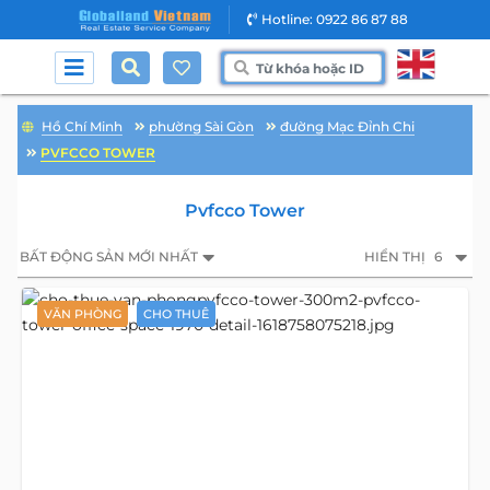
Hotline: 0922 86 87 88
Hồ Chí Minh
phường Sài Gòn
đường Mạc Đỉnh Chi
PVFCCO TOWER
Pvfcco Tower
BẤT ĐỘNG SẢN MỚI NHẤT
HIỂN THỊ
6
VĂN PHÒNG
CHO THUÊ