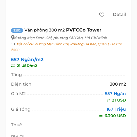
Detail
PVFCCo Tower
Văn phòng 300 m2
3252
đường Mạc Đỉnh Chi
, phường Sài Gòn, Hồ Chí Minh
Địa chỉ cũ:
đường Mạc Đỉnh Chi, Phường Đa Kao, Quận 1, Hồ Chí
Minh
557 Ngàn/m2
21 USD/m2
Tầng
Diện tích
300 m2
Giá M2
557 Ngàn
21 USD
Giá Tổng
167 Triệu
6.300 USD
Thuế
Phí QL