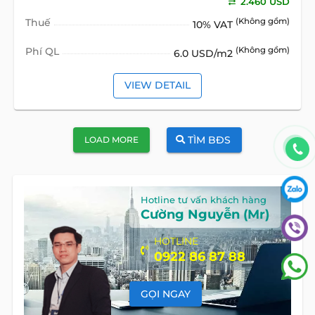
2.460 USD
Thuế
(Không gồm)
10% VAT
Phí QL
(Không gồm)
6.0 USD/m2
VIEW DETAIL
TÌM BĐS
LOAD MORE
Hotline tư vấn khách hàng
Cường Nguyễn (Mr)
HOTLINE
0922 86 87 88
GỌI NGAY