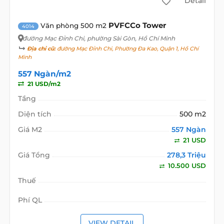
Detail
PVFCCo Tower
Văn phòng 500 m2
4014
đường Mạc Đỉnh Chi
, phường Sài Gòn, Hồ Chí Minh
Địa chỉ cũ:
đường Mạc Đỉnh Chi, Phường Đa Kao, Quận 1, Hồ Chí
Minh
557 Ngàn/m2
21 USD/m2
Tầng
Diện tích
500 m2
Giá M2
557 Ngàn
21 USD
Giá Tổng
278,3 Triệu
10.500 USD
Thuế
Phí QL
VIEW DETAIL