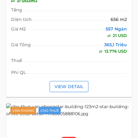
21 USD/m2
Tầng
Diện tích
656 m2
Giá M2
557 Ngàn
21 USD
Giá Tổng
365,1 Triệu
13.776 USD
Thuế
Phí QL
VIEW DETAIL
VĂN PHÒNG
CHO THUÊ