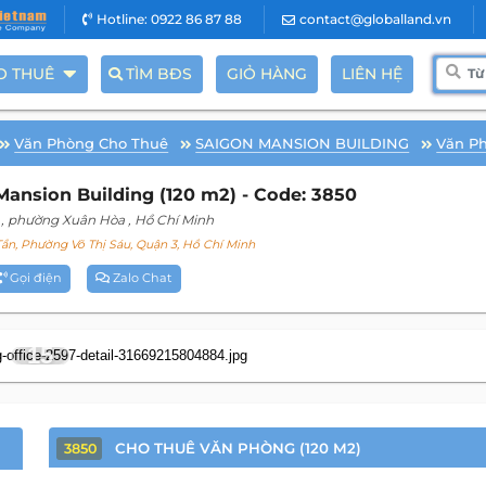
Hotline: 0922 86 87 88
contact@globalland.vn
O THUÊ
TÌM BĐS
GIỎ HÀNG
LIÊN HỆ
Văn Phòng Cho Thuê
SAIGON MANSION BUILDING
Văn P
ansion Building (120 m2) - Code: 3850
, phường Xuân Hòa
, Hồ Chí Minh
ần, Phường Võ Thị Sáu, Quận 3, Hồ Chí Minh
Gọi điện
Zalo Chat
15
CHO THUÊ VĂN PHÒNG (120 M2)
3850