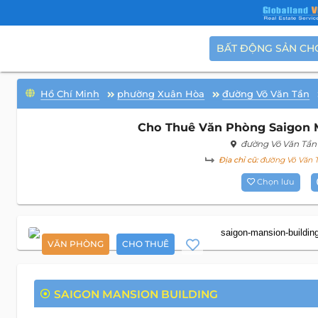
BẤT ĐỘNG SẢN CH
Hồ Chí Minh
phường Xuân Hòa
đường Võ Văn Tần
Cho Thuê Văn Phòng Saigon M
đường Võ Văn Tần
Địa chỉ cũ:
đường Võ Văn T
Chọn lưu
VĂN PHÒNG
CHO THUÊ
SAIGON MANSION BUILDING