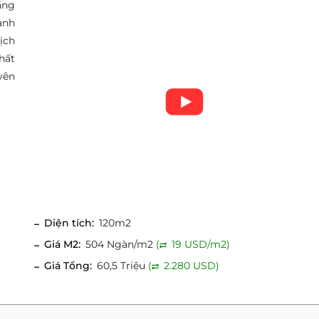
ầng
ành
ịch
hất
yên
Diện tích:
120m2
Giá M2:
504 Ngàn/m2
(
19 USD/m2)
Giá Tổng:
60,5 Triệu
(
2.280 USD)