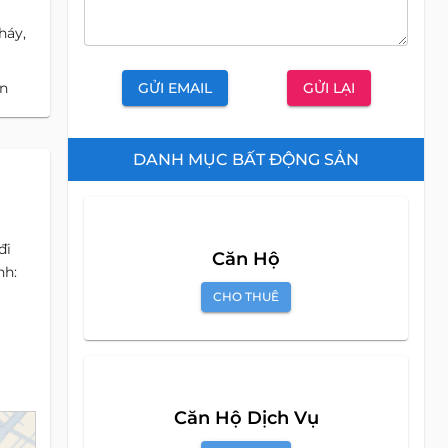
háy,
GỬI EMAIL
GỬI LẠI
ẩn
DANH MỤC BẤT ĐỘNG SẢN
đi
Căn Hộ
nh:
CHO THUÊ
Căn Hộ Dịch Vụ