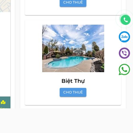
CHO THUÊ
Biệt Thự
CHO THUÊ
View
alive
map