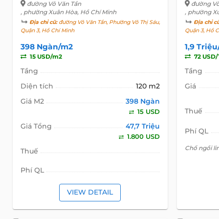
đường Võ Văn Tần
đường Võ
, phường Xuân Hòa, Hồ Chí Minh
, phường X
Địa chỉ cũ:
đường Võ Văn Tần, Phường Võ Thị Sáu,
Địa chỉ c
Quận 3, Hồ Chí Minh
Quận 3, Hồ C
398 Ngàn/m2
1,9 Triệ
15 USD/m2
72 USD/
Tầng
Tầng
Diện tích
120 m2
Giá
Giá M2
398 Ngàn
Thuế
15 USD
Giá Tổng
47,7 Triệu
Phí QL
1.800 USD
Chổ ngồi l
Thuế
Phí QL
VIEW DETAIL