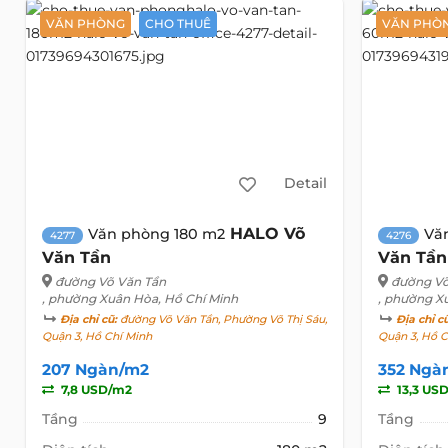
VĂN PHÒNG
CHO THUÊ
VĂN PHÒ
Detail
HALO Võ
Văn phòng 180 m2
Vă
4277
4276
Văn Tần
Văn Tần
đường Võ Văn Tần
đường Võ
, phường Xuân Hòa, Hồ Chí Minh
, phường X
Địa chỉ cũ:
đường Võ Văn Tần, Phường Võ Thị Sáu,
Địa chỉ c
Quận 3, Hồ Chí Minh
Quận 3, Hồ C
207 Ngàn/m2
352 Ngà
7,8 USD/m2
13,3 US
Tầng
9
Tầng