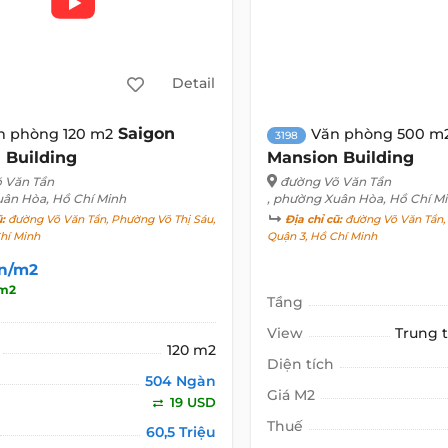
Detail
Saigon
n phòng 120 m2
Văn phòng 500 m
3198
 Building
Mansion Building
 Văn Tần
đường Võ Văn Tần
uân Hòa, Hồ Chí Minh
, phường Xuân Hòa, Hồ Chí M
ũ:
đường Võ Văn Tần, Phường Võ Thị Sáu,
Địa chỉ cũ:
đường Võ Văn Tần, 
hí Minh
Quận 3, Hồ Chí Minh
n/m2
/m2
Tầng
View
Trung 
120 m2
Diện tích
504 Ngàn
Giá M2
19 USD
Thuế
60,5 Triệu