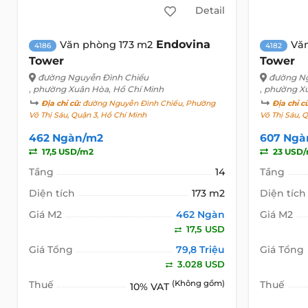
Detail
Endovina
Văn phòng 173 m2
Vă
4186
4182
Tower
Tower
đường Nguyễn Đình Chiểu
đường Ng
, phường Xuân Hòa, Hồ Chí Minh
, phường X
Địa chỉ cũ:
đường Nguyễn Đình Chiểu, Phường
Địa chỉ c
Võ Thị Sáu, Quận 3, Hồ Chí Minh
Võ Thị Sáu, 
462 Ngàn/m2
607 Ngà
17,5 USD/m2
23 USD
Tầng
14
Tầng
Diện tích
173 m2
Diện tích
Giá M2
462 Ngàn
Giá M2
17,5 USD
Giá Tổng
79,8 Triệu
Giá Tổng
3.028 USD
Thuế
(Không gồm)
Thuế
10% VAT