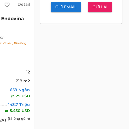
Detail
GỬI EMAIL
GỬI LẠI
Endovina
inh
h Chiểu, Phường
12
218 m2
659 Ngàn
25 USD
143,7 Triệu
5.450 USD
(Không gồm)
 VAT