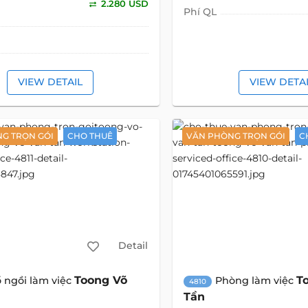
2.280 USD
Phí QL
VIEW DETAIL
VIEW DETA
G TRỌN GÓI
CHO THUÊ
VĂN PHÒNG TRỌN GÓI
C
Detail
Toong Võ
T
 ngồi làm việc
Phòng làm việc
4810
Tần