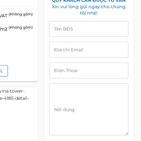
QUÝ KHÁCH CẦN ĐƯỢC TƯ VẤN
Xin vui lòng gửi ngay cho chúng
tôi nhé!
(Không gồm)
 VAT
(Không gồm)
D/m2
Tên BĐS
Địa chỉ Email
Điện Thoại
IL
Nội dung