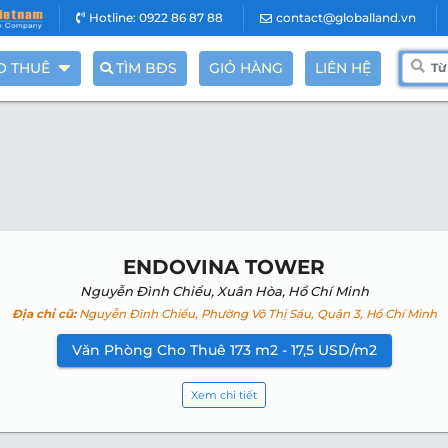
Hotline: 0922 86 87 88
contact@globalland.vn
O THUÊ
TÌM BĐS
GIỎ HÀNG
LIÊN HỆ
ENDOVINA TOWER
Nguyễn Đình Chiểu, Xuân Hòa, Hồ Chí Minh
Địa chỉ cũ:
Nguyễn Đình Chiểu, Phường Võ Thị Sáu, Quận 3, Hồ Chí Minh
Văn Phòng Cho Thuê 173 m2 - 17,5 USD/m2
Xem chi tiết