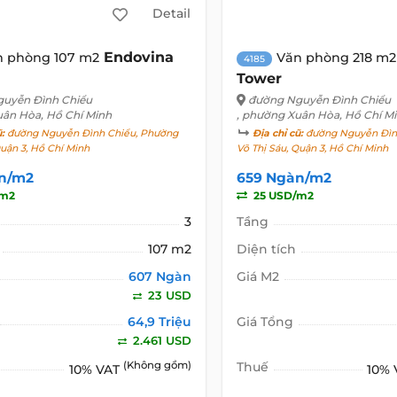
Detail
Endovina
n phòng 107 m2
Văn phòng 218 m2
4185
Tower
uyễn Đình Chiểu
đường Nguyễn Đình Chiểu
uân Hòa, Hồ Chí Minh
, phường Xuân Hòa, Hồ Chí M
ũ:
đường Nguyễn Đình Chiểu, Phường
Địa chỉ cũ:
đường Nguyễn Đìn
Quận 3, Hồ Chí Minh
Võ Thị Sáu, Quận 3, Hồ Chí Minh
n/m2
659 Ngàn/m2
/m2
25 USD/m2
3
Tầng
107 m2
Diện tích
607 Ngàn
Giá M2
23 USD
64,9 Triệu
Giá Tổng
2.461 USD
(Không gồm)
Thuế
10% VAT
10%