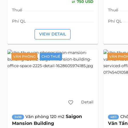
750 USD
Thuế
Thuế
Phí QL
Phí QL
VIEW DETAIL
VĂN PHÒNG
CHO THUÊ
VĂN PHÒN
Detail
Saigon
Văn phòng 120 m2
Chổ
3498
4811
Mansion Building
Văn Tần