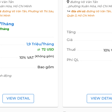
 Văn Tần
đường Võ Văn Tần
uân Hòa, Hồ Chí Minh
, phường Xuân Hòa, Hồ Chí M
ũ:
đường Võ Văn Tần, Phường Võ Thị Sáu,
Địa chỉ cũ:
đường Võ Văn Tần, 
hí Minh
Quận 3, Hồ Chí Minh
u/Tháng
Tháng
Tầng
Giá
1,9 Triệu/Tháng
72 USD
Thuế
10%
(Không gồm)
10% VAT
Phí QL
Bao gồm
inh động
VIEW DETAIL
VIEW DETA