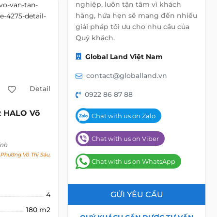
nghiệp, luôn tận tâm vì khách
hàng, hứa hẹn sẽ mang đến nhiều
giải pháp tối ưu cho nhu cầu của
Quý khách.
Global Land Việt Nam
contact@globalland.vn
Detail
0922 86 87 88
HALO Võ
2
Chat with us on Zalo
Chat with us on Viber
inh
Phường Võ Thị Sáu,
Chat with us on WhatsApp
GỬI YÊU CẦU
4
180 m2