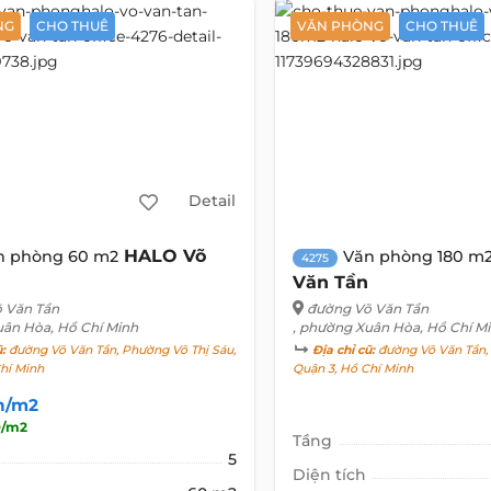
NG
CHO THUÊ
VĂN PHÒNG
CHO THUÊ
Detail
HALO Võ
n phòng 60 m2
Văn phòng 180 m
4275
Văn Tần
 Văn Tần
đường Võ Văn Tần
uân Hòa, Hồ Chí Minh
, phường Xuân Hòa, Hồ Chí M
ũ:
đường Võ Văn Tần, Phường Võ Thị Sáu,
Địa chỉ cũ:
đường Võ Văn Tần, 
hí Minh
Quận 3, Hồ Chí Minh
n/m2
D/m2
Tầng
5
Diện tích