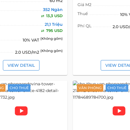
60 m2
Giá M2
352 Ngàn
Thuế
10%
13,3 USD
21,1 Triệu
Phí QL
2.0 US
795 USD
(Không gồm)
10% VAT
(Không gồm)
2.0 USD/m2
VIEW DETAIL
VIEW DETA
NG
CHO THUÊ
VĂN PHÒNG
CHO THUÊ