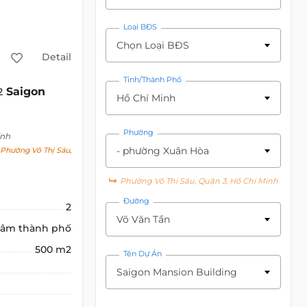
Loại BĐS
Chọn Loại BĐS
Detail
Tỉnh/Thành Phố
Saigon
2
Hồ Chí Minh
Phường
inh
- phường Xuân Hòa
Phường Võ Thị Sáu,
Phường Võ Thị Sáu, Quận 3, Hồ Chí Minh
Đường
2
Võ Văn Tần
tâm thành phố
500 m2
Tên Dự Án
Saigon Mansion Building