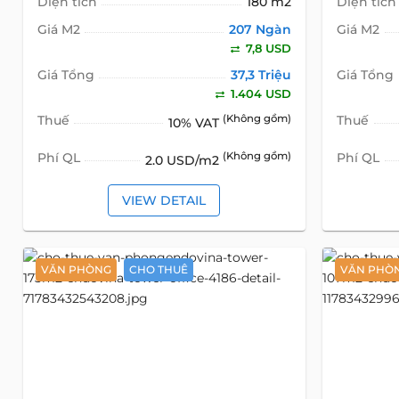
Diện tích
180 m2
Diện tích
Giá M2
207 Ngàn
Giá M2
7,8 USD
Giá Tổng
37,3 Triệu
Giá Tổng
1.404 USD
Thuế
(Không gồm)
Thuế
10% VAT
Phí QL
(Không gồm)
Phí QL
2.0 USD/m2
VIEW DETAIL
VĂN PHÒNG
CHO THUÊ
VĂN PHÒ