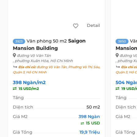
Detail
Saigon
Văn phòng 50 m2
Vă
3923
3850
Mansion Building
Mansion
đường Võ Văn Tần
đường Võ
, phường Xuân Hòa, Hồ Chí Minh
, phường X
Địa chỉ cũ:
đường Võ Văn Tần, Phường Võ Thị Sáu,
Địa chỉ c
Quận 3, Hồ Chí Minh
Quận 3, Hồ C
398 Ngàn/m2
504 Ngà
15 USD/m2
19 USD
Tầng
Tầng
Diện tích
50 m2
Diện tích
Giá M2
398 Ngàn
Giá M2
15 USD
Giá Tổng
19,9 Triệu
Giá Tổng