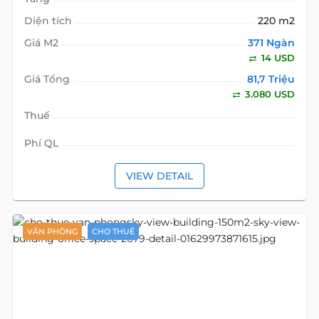
Diện tích
220 m2
Giá M2
371 Ngàn
14 USD
Giá Tổng
81,7 Triệu
3.080 USD
Thuế
Phí QL
VIEW DETAIL
VĂN PHÒNG
CHO THUÊ