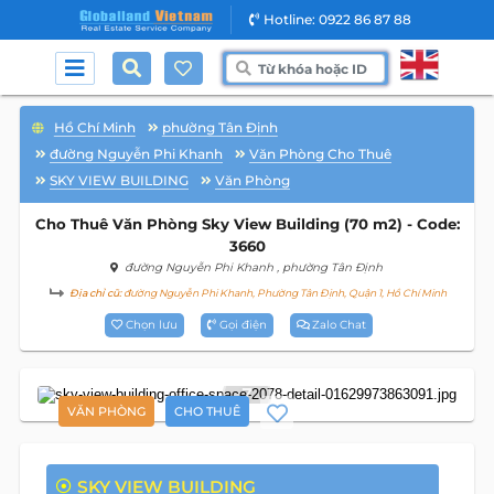
Hotline: 0922 86 87 88
Hồ Chí Minh
phường Tân Định
đường Nguyễn Phi Khanh
Văn Phòng Cho Thuê
SKY VIEW BUILDING
Văn Phòng
Cho Thuê Văn Phòng Sky View Building (70 m2) - Code:
3660
đường Nguyễn Phi Khanh
, phường Tân Định
Địa chỉ cũ:
đường Nguyễn Phi Khanh, Phường Tân Định, Quận 1, Hồ Chí Minh
Chọn lưu
Gọi điện
Zalo Chat
7
VĂN PHÒNG
CHO THUÊ
SKY VIEW BUILDING