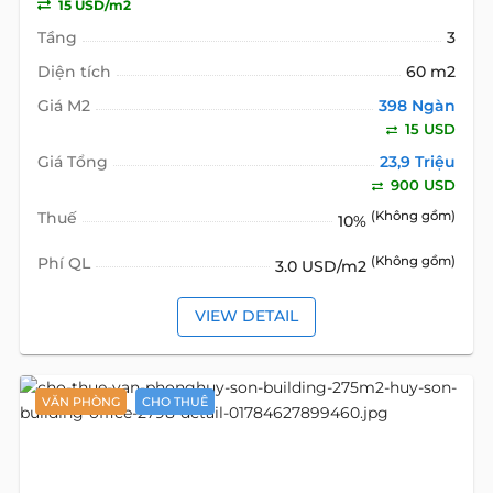
15 USD/m2
Tầng
3
Diện tích
60 m2
Giá M2
398 Ngàn
15 USD
Giá Tổng
23,9 Triệu
900 USD
Thuế
(Không gồm)
10%
Phí QL
(Không gồm)
3.0 USD/m2
VIEW DETAIL
VĂN PHÒNG
CHO THUÊ