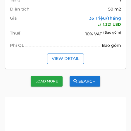
Tầng
1
Diện tích
50 m2
Giá
35 Triệu/Tháng
1.321 USD
Thuế
(Bao gồm)
10% VAT
Phí QL
Bao gồm
VIEW DETAIL
SEARCH
LOAD MORE