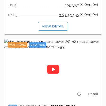
Thuế
(Không gồm)
10% VAT
Phí QL
(Không gồm)
3.0 USD/m2
VIEW DETAIL
VĂN PHÒNG
CHO THUÊ
Detail
Rosana Tower
Văn phòng 291 m2