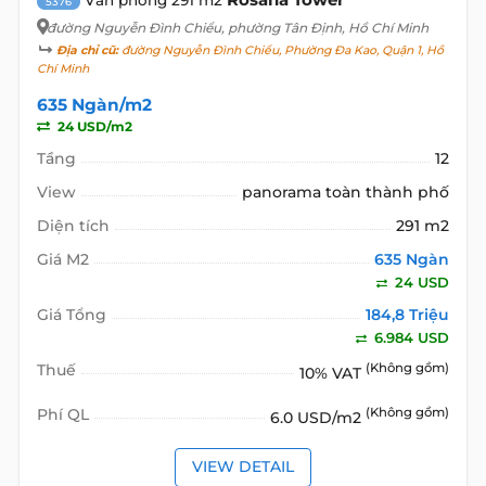
5376
đường Nguyễn Đình Chiểu
, phường Tân Định, Hồ Chí Minh
Địa chỉ cũ:
đường Nguyễn Đình Chiểu, Phường Đa Kao, Quận 1, Hồ
Chí Minh
635 Ngàn/m2
24 USD/m2
Tầng
12
View
panorama toàn thành phố
Diện tích
291 m2
Giá M2
635 Ngàn
24 USD
Giá Tổng
184,8 Triệu
6.984 USD
Thuế
(Không gồm)
10% VAT
Phí QL
(Không gồm)
6.0 USD/m2
VIEW DETAIL