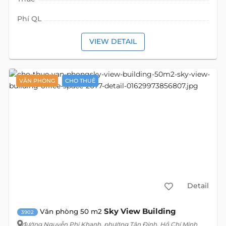
Phí QL
VIEW DETAIL
VĂN PHÒNG
CHO THUÊ
Detail
Sky View Building
Văn phòng 50 m2
3902
đường Nguyễn Phi Khanh
, phường Tân Định, Hồ Chí Minh