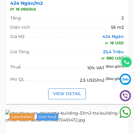
424 Ngàn/m2
16 USD/m2
Tầng
2
Diện tích
55 m2
Giá M2
424 Ngàn
16 USD
Giá Tổng
23,4 Triệu
880 USD
Thuế
(Bao gồm)
10% VAT
Phí QL
(Bao gồm)
2.5 USD/m2
VIEW DETAIL
VĂN PHÒNG
CHO THUÊ