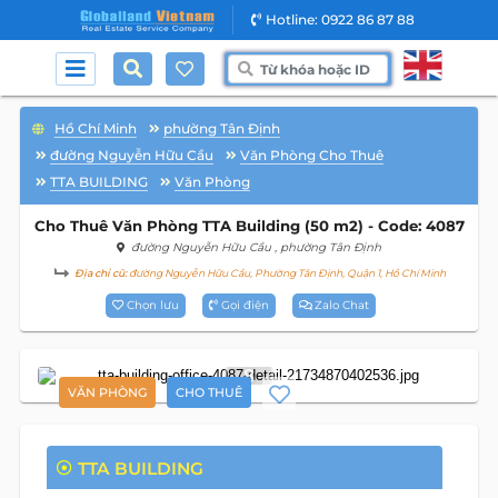
Hotline: 0922 86 87 88
Hồ Chí Minh
phường Tân Định
đường Nguyễn Hữu Cầu
Văn Phòng Cho Thuê
TTA BUILDING
Văn Phòng
Cho Thuê Văn Phòng TTA Building (50 m2) - Code: 4087
đường Nguyễn Hữu Cầu
, phường Tân Định
Địa chỉ cũ:
đường Nguyễn Hữu Cầu, Phường Tân Định, Quận 1, Hồ Chí Minh
Chọn lưu
Gọi điện
Zalo Chat
8
VĂN PHÒNG
CHO THUÊ
TTA BUILDING