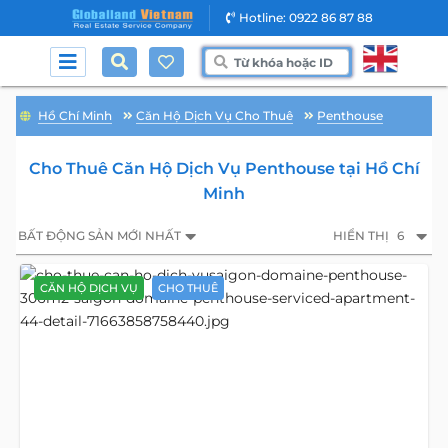
Hotline: 0922 86 87 88
Hồ Chí Minh
Căn Hộ Dịch Vụ Cho Thuê
Penthouse
Cho Thuê Căn Hộ Dịch Vụ Penthouse tại Hồ Chí
Minh
BẤT ĐỘNG SẢN MỚI NHẤT
HIỂN THỊ
6
CĂN HỘ DỊCH VỤ
CHO THUÊ