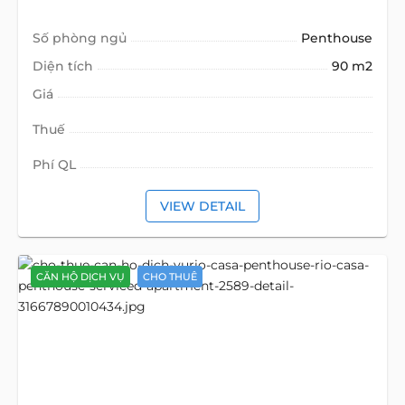
Số phòng ngủ
Penthouse
Diện tích
90 m2
Giá
Thuế
Phí QL
VIEW DETAIL
CĂN HỘ DỊCH VỤ
CHO THUÊ