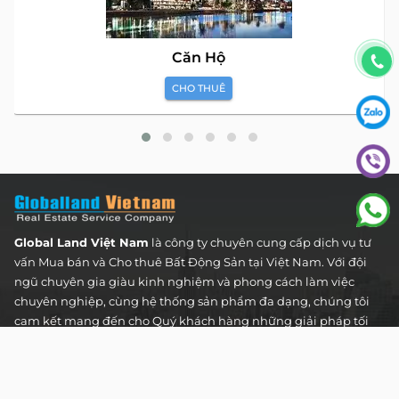
Căn Hộ
CHO THUÊ
Global Land Việt Nam
là công ty chuyên cung cấp dịch vụ tư
vấn Mua bán và Cho thuê Bất Động Sản tại Việt Nam. Với đội
ngũ chuyên gia giàu kinh nghiệm và phong cách làm việc
chuyên nghiệp, cùng hệ thống sản phẩm đa dạng, chúng tôi
cam kết mang đến cho Quý khách hàng những giải pháp tối
ưu và hiệu quả nhất, đáp ứng mọi nhu cầu và mong muốn
trong lĩnh vực bất động sản.
Toà nhà The Address - 60 Nguyễn Đình Chiểu,