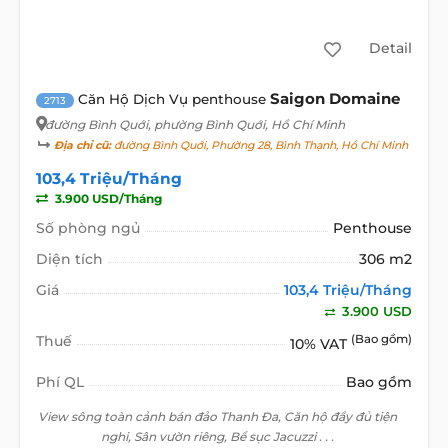
Detail
Saigon Domaine
Căn Hộ Dịch Vụ penthouse
2713
đường Bình Quới
, phường Bình Quới, Hồ Chí Minh
Địa chỉ cũ:
đường Bình Quới, Phường 28, Bình Thạnh, Hồ Chí Minh
103,4 Triệu/Tháng
3.900 USD/Tháng
Số phòng ngủ
Penthouse
Diện tích
306 m2
Giá
103,4 Triệu/Tháng
3.900 USD
Thuế
(Bao gồm)
10% VAT
Phí QL
Bao gồm
View sông toàn cảnh bán đảo Thanh Đa, Căn hộ đầy đủ tiện
nghi, Sân vườn riêng, Bể sục Jacuzzi . . .