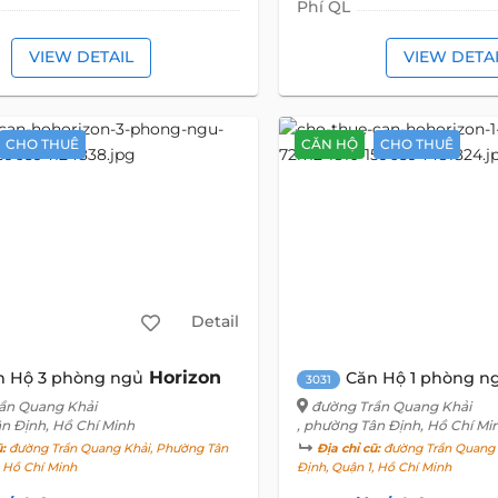
Phí QL
VIEW DETAIL
VIEW DETA
CHO THUÊ
CĂN HỘ
CHO THUÊ
Detail
Horizon
n Hộ 3 phòng ngủ
Căn Hộ 1 phòng n
3031
ần Quang Khải
đường Trần Quang Khải
ân Định, Hồ Chí Minh
, phường Tân Định, Hồ Chí Mi
ũ:
đường Trần Quang Khải, Phường Tân
Địa chỉ cũ:
đường Trần Quang 
, Hồ Chí Minh
Định, Quận 1, Hồ Chí Minh