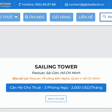
Hotline: 0922 86 87 88
contact@globalland.vn
O THUÊ
TÌM BĐS
GIỎ HÀNG
LIÊN HỆ
SAILING TOWER
Pastuer, Sài Gòn, Hồ Chí Minh
Địa chỉ cũ:
Pastuer, Phường Bến Nghé, Quận 1, Hồ Chí Minh
Căn Hộ Cho Thuê - 3 Phòng Ngủ - 2.000 USD/Tháng
Xem chi tiết