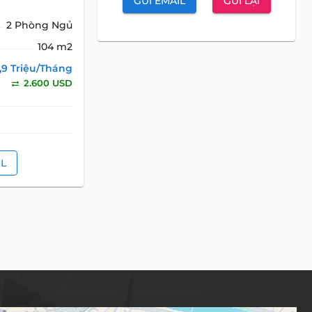
GỬI EMAIL
GỬI LẠI
2 Phòng Ngủ
104 m2
,9 Triệu/Tháng
2.600 USD
IL