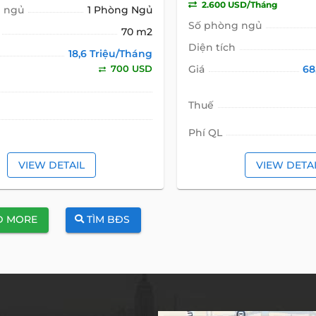
2.600 USD/Tháng
 ngủ
1 Phòng Ngủ
Số phòng ngủ
70 m2
Diện tích
18,6 Triệu/Tháng
700 USD
Giá
68
Thuế
Phí QL
VIEW DETAIL
VIEW DETA
D MORE
TÌM BĐS