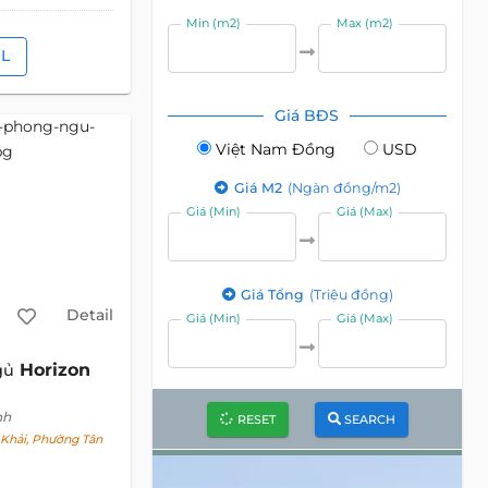
Min (m2)
Max (m2)
IL
Giá BĐS
Việt Nam Đồng
USD
Giá M2
(Ngàn đồng/m2)
Giá (Min)
Giá (Max)
Giá Tổng
(Triệu đồng)
Detail
Giá (Min)
Giá (Max)
Horizon
gủ
nh
RESET
SEARCH
Khải, Phường Tân