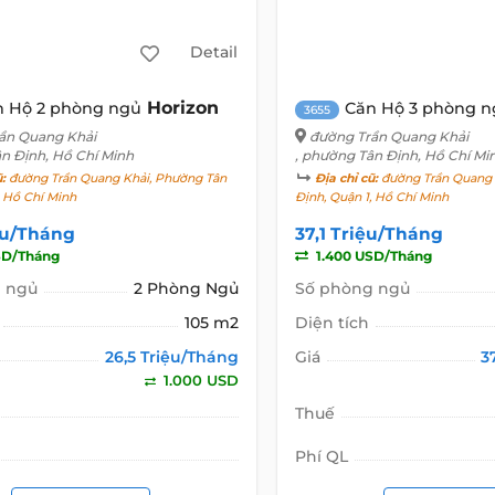
Detail
Horizon
n Hộ 2 phòng ngủ
Căn Hộ 3 phòng n
3655
ần Quang Khải
đường Trần Quang Khải
ân Định, Hồ Chí Minh
, phường Tân Định, Hồ Chí Mi
ũ:
đường Trần Quang Khải, Phường Tân
Địa chỉ cũ:
đường Trần Quang 
, Hồ Chí Minh
Định, Quận 1, Hồ Chí Minh
ệu/Tháng
37,1 Triệu/Tháng
SD/Tháng
1.400 USD/Tháng
 ngủ
2 Phòng Ngủ
Số phòng ngủ
105 m2
Diện tích
26,5 Triệu/Tháng
Giá
3
1.000 USD
Thuế
Phí QL