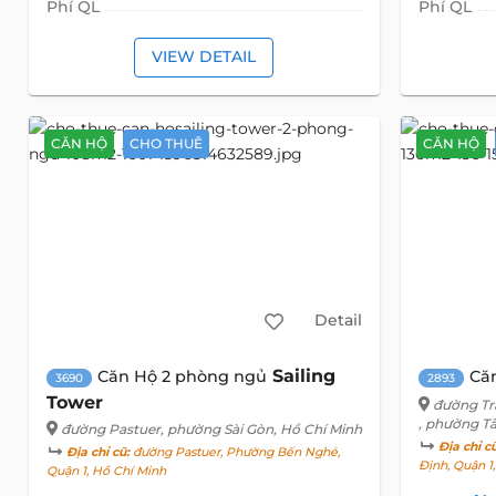
Phí QL
Phí QL
VIEW DETAIL
CĂN HỘ
CHO THUÊ
CĂN HỘ
Detail
Sailing
Căn Hộ 2 phòng ngủ
Că
3690
2893
Tower
đường Tr
, phường T
đường Pastuer
, phường Sài Gòn, Hồ Chí Minh
Địa chỉ c
Địa chỉ cũ:
đường Pastuer, Phường Bến Nghé,
Định, Quận 1
Quận 1, Hồ Chí Minh