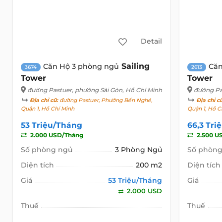
Detail
Sailing
Căn Hộ 3 phòng ngủ
Căn
3674
2613
Tower
Tower
đường Pastuer
, phường Sài Gòn, Hồ Chí Minh
đường Pa
Địa chỉ cũ:
đường Pastuer, Phường Bến Nghé,
Địa chỉ c
Quận 1, Hồ Chí Minh
Quận 1, Hồ C
53 Triệu/Tháng
66,3 Tri
2.000 USD/Tháng
2.500 U
Số phòng ngủ
3 Phòng Ngủ
Số phòng
Diện tích
200 m2
Diện tích
Giá
53 Triệu/Tháng
Giá
2.000 USD
Thuế
Thuế