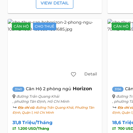
VIEW DETAIL
CĂN HỘ
CHO THUÊ
CĂN HỘ
Detail
Horizon
Căn Hộ 2 phòng ngủ
Căn
3140
3156
đường Trần Quang Khải
đường Tr
, phường Tân Định, Hồ Chí Minh
, phường T
Địa chỉ cũ:
đường Trần Quang Khải, Phường Tân
Địa chỉ c
Định, Quận 1, Hồ Chí Minh
Định, Quận 1
31,8 Triệu/Tháng
18,6 Tri
1.200 USD/Tháng
700 USD