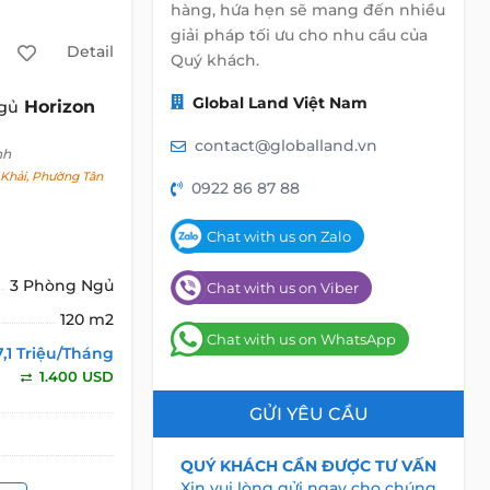
hàng, hứa hẹn sẽ mang đến nhiều
giải pháp tối ưu cho nhu cầu của
Detail
Quý khách.
Global Land Việt Nam
Horizon
gủ
contact@globalland.vn
nh
Khải, Phường Tân
0922 86 87 88
Chat with us on Zalo
3 Phòng Ngủ
Chat with us on Viber
120 m2
Chat with us on WhatsApp
7,1 Triệu/Tháng
1.400 USD
GỬI YÊU CẦU
QUÝ KHÁCH CẦN ĐƯỢC TƯ VẤN
Xin vui lòng gửi ngay cho chúng