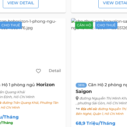
VIEW DETAIL
VIEW DETA
CHO THUÊ
CĂN HỘ
CHO THUÊ
Detail
Horizon
 Hộ 1 phòng ngủ
Căn Hộ 2 phòng n
3816
Saigon
ần Quang Khải
ân Định, Hồ Chí Minh
đường Nguyễn Thị Minh Kh
ũ:
đường Trần Quang Khải, Phường Tân
, phường Sài Gòn, Hồ Chí Min
, Hồ Chí Minh
Địa chỉ cũ:
đường Nguyễn Thị 
Bến Nghé, Quận 1, Hồ Chí Minh
ệu/Tháng
/Tháng
68,9 Triệu/Tháng