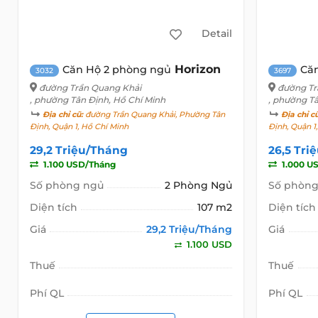
Detail
Horizon
Căn Hộ 2 phòng ngủ
Că
3032
3697
đường Trần Quang Khải
đường Tr
, phường Tân Định, Hồ Chí Minh
, phường T
Địa chỉ cũ:
đường Trần Quang Khải, Phường Tân
Địa chỉ c
Định, Quận 1, Hồ Chí Minh
Định, Quận 1
29,2 Triệu/Tháng
26,5 Tri
1.100 USD/Tháng
1.000 U
Số phòng ngủ
2 Phòng Ngủ
Số phòng
Diện tích
107 m2
Diện tích
Giá
29,2 Triệu/Tháng
Giá
1.100 USD
Thuế
Thuế
Phí QL
Phí QL