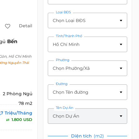
Loại BĐS
Chọn Loại BĐS
Detail
Tỉnh/Thành Phố
Bến
ngủ
Hồ Chí Minh
 Gòn, Hồ Chí Minh
Phường
ờng Nguyễn Thái
Chọn Phường/Xã
Đường
Chọn Tên đường
2 Phòng Ngủ
78 m2
Tên Dự Án
,7 Triệu/Tháng
Chọn Dự Án
1.800 USD
Diện tích
(m2)