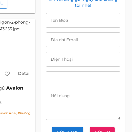
IL
tôi nhé!
Tên BĐS
Địa chỉ Email
Điện Thoại
Detail
Avalon
gủ
Nội dung
ai
h
Minh Khai, Phường