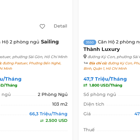
Detail
Sailing
 Hộ 2 phòng ngủ
Căn Hộ 2 phòng 
3550
Thành Luxury
stuer
, phường Sài Gòn, Hồ Chí Minh
đường Ký Con
, phường Sài
ũ:
đường Pastuer, Phường Bến Nghé,
Địa chỉ cũ:
đường Ký Con, Phư
hí Minh
Bình, Quận 1, Hồ Chí Minh
ệu/Tháng
47,7 Triệu/Tháng
SD/Tháng
1.800 USD/Tháng
 ngủ
2 Phòng Ngủ
Số phòng ngủ
103 m2
Diện tích
66,3 Triệu/Tháng
Giá
47
2.500 USD
Thuế