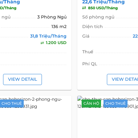
ệu/Tháng
22,6 Triệu/Tháng
SD/Tháng
850 USD/Tháng
 ngủ
3 Phòng Ngủ
Số phòng ngủ
136 m2
Diện tích
31,8 Triệu/Tháng
Giá
22
1.200 USD
Thuế
Phí QL
VIEW DETAIL
VIEW DETA
CHO THUÊ
CĂN HỘ
CHO THUÊ