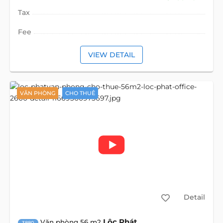
Tax
Fee
VIEW DETAIL
VĂN PHÒNG
CHO THUÊ
Detail
Lộc Phát
Văn phòng 56 m2
3880