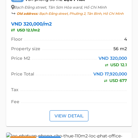
Bạch Đằng street
, Tân Sơn Hòa ward, Hồ Chí Minh
Old address:
Bạch Đằng street, Phường 2, Tân Bình, Hồ Chí Minh
VND 320,000/m2
USD 12.1/m2
Floor
4
Property size
56 m2
Price M2
VND 320,000
USD 12.1
Price Total
VND 17,920,000
USD 677
Tax
Fee
VIEW DETAIL