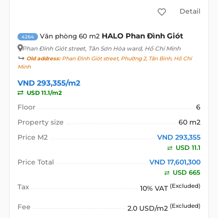
Detail
HALO Phan Đình Giót
Văn phòng 60 m2
4264
Phan Đình Giót street
, Tân Sơn Hòa ward, Hồ Chí Minh
Old address:
Phan Đình Giót street, Phường 2, Tân Bình, Hồ Chí
Minh
VND 293,355/m2
USD 11.1/m2
Floor
6
Property size
60 m2
Price M2
VND 293,355
USD 11.1
Price Total
VND 17,601,300
USD 665
Tax
(Excluded)
10% VAT
Fee
(Excluded)
2.0 USD/m2