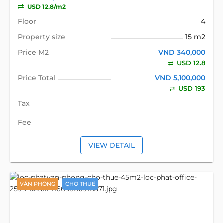
USD 12.8/m2
Floor
4
Property size
15 m2
Price M2
VND 340,000
USD 12.8
Price Total
VND 5,100,000
USD 193
Tax
Fee
VIEW DETAIL
VĂN PHÒNG
CHO THUÊ