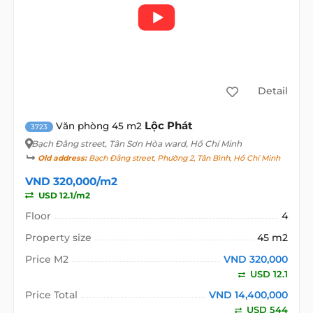
Detail
Lộc Phát
Văn phòng 45 m2
3723
Bạch Đằng street
, Tân Sơn Hòa ward, Hồ Chí Minh
Old address:
Bạch Đằng street, Phường 2, Tân Bình, Hồ Chí Minh
VND 320,000/m2
USD 12.1/m2
Floor
4
Property size
45 m2
Price M2
VND 320,000
USD 12.1
Price Total
VND 14,400,000
USD 544