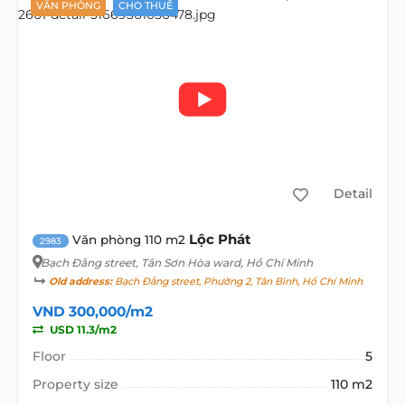
VĂN PHÒNG
CHO THUÊ
Detail
Lộc Phát
Văn phòng 110 m2
2983
Bạch Đằng street
, Tân Sơn Hòa ward, Hồ Chí Minh
Old address:
Bạch Đằng street, Phường 2, Tân Bình, Hồ Chí Minh
VND 300,000/m2
USD 11.3/m2
Floor
5
Property size
110 m2