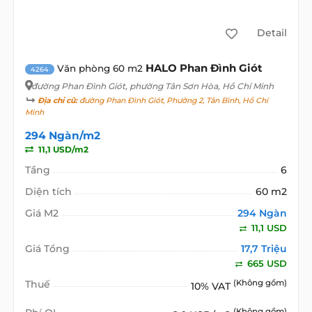
Detail
HALO Phan Đình Giót
Văn phòng 60 m2
4264
đường Phan Đình Giót
, phường Tân Sơn Hòa, Hồ Chí Minh
Địa chỉ cũ:
đường Phan Đình Giót, Phường 2, Tân Bình, Hồ Chí
Minh
294 Ngàn/m2
11,1 USD/m2
Tầng
6
Diện tích
60 m2
Giá M2
294 Ngàn
11,1 USD
Giá Tổng
17,7 Triệu
665 USD
Thuế
(Không gồm)
10% VAT
(Không gồm)