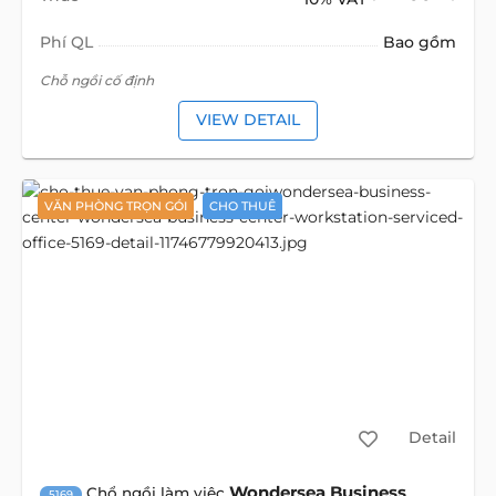
Phí QL
Bao gồm
Chỗ ngồi cố định
VIEW DETAIL
VĂN PHÒNG TRỌN GÓI
CHO THUÊ
Detail
Wondersea Business
Chổ ngồi làm việc
5169