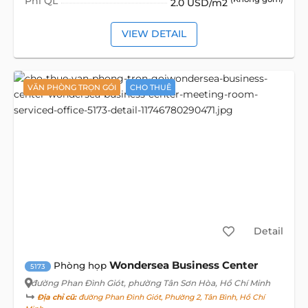
Phí QL
2.0 USD/m2
VIEW DETAIL
VĂN PHÒNG TRỌN GÓI
CHO THUÊ
Detail
Wondersea Business Center
Phòng họp
5173
đường Phan Đình Giót
, phường Tân Sơn Hòa, Hồ Chí Minh
Địa chỉ cũ:
đường Phan Đình Giót, Phường 2, Tân Bình, Hồ Chí