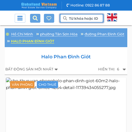
Hotline: 0922 86 87 88
Hồ Chí Minh
phường Tân Sơn Hòa
đường Phan Đình Giót
HALO PHAN ĐÌNH GIÓT
Halo Phan Đình Giót
BẤT ĐỘNG SẢN MỚI NHẤT
HIỂN THỊ
6
VĂN PHÒNG
CHO THUÊ