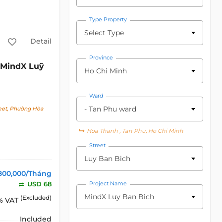
Type Property
Select Type
Detail
Province
MindX Luỹ
Ho Chi Minh
Ward
- Tan Phu ward
eet, Phường Hòa
Hoa Thanh , Tan Phu, Ho Chi Minh
Street
Luy Ban Bich
800,000/Tháng
USD 68
Project Name
MindX Luy Ban Bich
(Excluded)
% VAT
Included