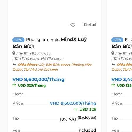
Detail
MindX Luỹ
Phòng làm việc
Ph
5270
5269
Bán Bích
Bán Bíc
Lũy Bán Bích street
Lũy Bán B
, Tân Phú ward, Hồ Chí Minh
, Tân Phú w
Old address:
Lũy Bán Bích street, Phường Hòa
Old addr
Thạnh, Tân Phú, Hồ Chí Minh
Thạnh, Tân P
VND 8,600,000/Tháng
VND 3,4
USD 325/Tháng
USD 129
Floor
Floor
Price
VND 8,600,000/Tháng
Price
USD 325
Tax
(Excluded)
Tax
10% VAT
Fee
Included
Fee