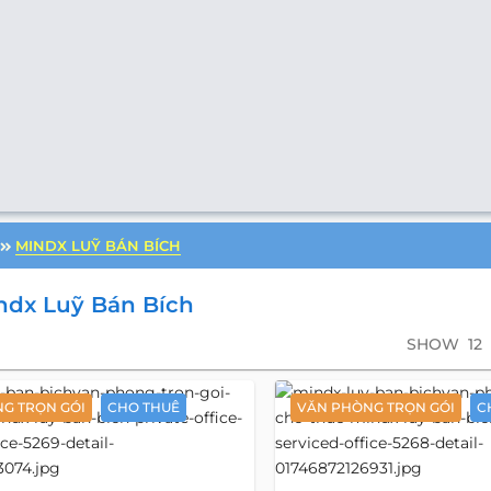
MINDX LUỸ BÁN BÍCH
ndx Luỹ Bán Bích
SHOW
12
G TRỌN GÓI
CHO THUÊ
VĂN PHÒNG TRỌN GÓI
C