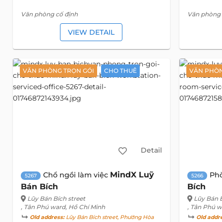
Văn phòng cố định
Văn phòng 
VIEW DETAIL
VĂN PHÒNG TRỌN GÓI
CHO THUÊ
VĂN PHÒN
Detail
MindX Luỹ
Chổ ngồi làm việc
Ph
5267
5266
Bán Bích
Bích
Lũy Bán Bích street
Lũy Bán B
, Tân Phú ward, Hồ Chí Minh
, Tân Phú w
Old address:
Lũy Bán Bích street, Phường Hòa
Old addr