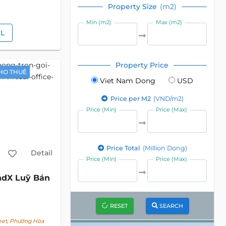
Property Size
(m2)
Min (m2)
Max (m2)
IL
Property Price
HO THUÊ
Viet Nam Dong
USD
Price per M2
(VND/m2)
Price (Min)
Price (Max)
Price Total
(Million Dong)
Detail
Price (Min)
Price (Max)
ndX Luỹ Bán
RESET
SEARCH
eet, Phường Hòa