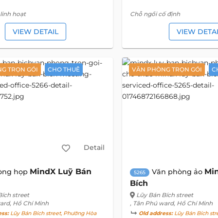
linh hoạt
Chỗ ngồi cố định
VIEW DETAIL
VIEW DETA
G TRỌN GÓI
CHO THUÊ
VĂN PHÒNG TRỌN GÓI
C
Detail
MindX Luỹ Bán
Mi
òng họp
Văn phòng ảo
5265
Bích
ích street
Lũy Bán Bích street
ard, Hồ Chí Minh
, Tân Phú ward, Hồ Chí Minh
ess:
Lũy Bán Bích street, Phường Hòa
Old address:
Lũy Bán Bích str