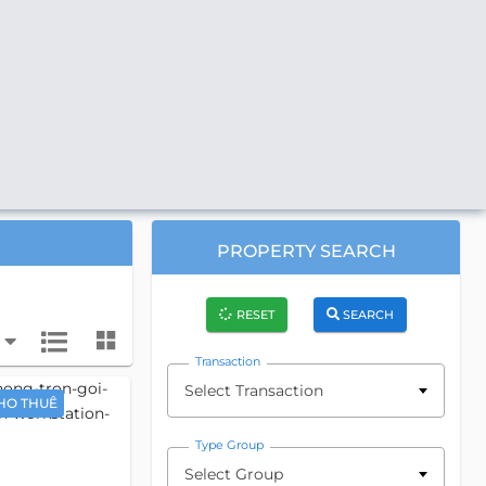
PROPERTY SEARCH
RESET
SEARCH
Transaction
Select Transaction
HO THUÊ
Type Group
Select Group