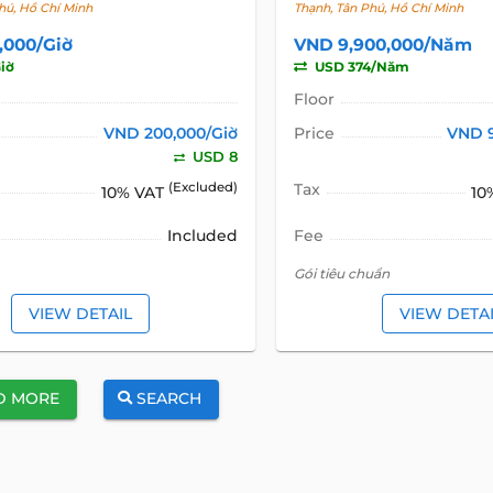
hú, Hồ Chí Minh
Thạnh, Tân Phú, Hồ Chí Minh
,000/Giờ
VND 9,900,000/Năm
iờ
USD 374/Năm
Floor
VND 200,000/Giờ
Price
VND 
USD 8
(Excluded)
Tax
10% VAT
10
Included
Fee
Gói tiêu chuẩn
VIEW DETAIL
VIEW DETA
D MORE
SEARCH