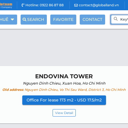
Hotline: 0922 86 87 88
contact@globalland.vn
THUÊ
SEARCH
FAVORITE
CONTACT
ENDOVINA TOWER
Nguyen Dinh Chieu, Xuan Hoa, Ho Chi Minh
Old address:
Nguyen Dinh Chieu, Vo Thi Sau Ward, District 3, Ho Chi Minh
Office For lease 173 m2 - USD 17.5/m2
View Detail