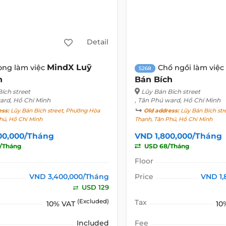
Detail
MindX Luỹ
òng làm việc
Chổ ngồi làm việc
5268
h
Bán Bích
ích street
Lũy Bán Bích street
ard, Hồ Chí Minh
, Tân Phú ward, Hồ Chí Minh
ess:
Lũy Bán Bích street, Phường Hòa
Old address:
Lũy Bán Bích str
hú, Hồ Chí Minh
Thạnh, Tân Phú, Hồ Chí Minh
00,000/Tháng
VND 1,800,000/Tháng
/Tháng
USD 68/Tháng
Floor
VND 3,400,000/Tháng
Price
VND 1,
USD 129
(Excluded)
Tax
10% VAT
10
Included
Fee