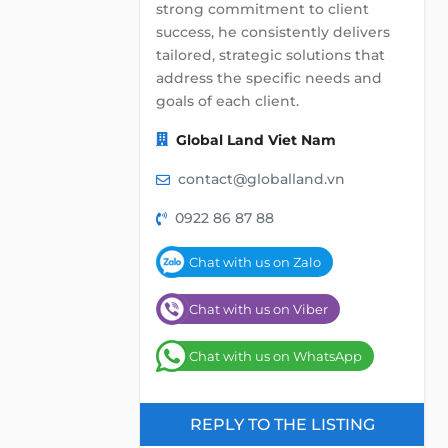
strong commitment to client
success, he consistently delivers
tailored, strategic solutions that
address the specific needs and
goals of each client.
Global Land Viet Nam
contact@globalland.vn
0922 86 87 88
Chat with us on Zalo
Chat with us on Viber
Chat with us on WhatsApp
REPLY TO THE LISTING