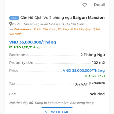
Detail
Saigon Mansion
Căn Hộ Dịch Vụ 2 phòng ngủ
3339
Võ Văn Tần street
, Xuân Hòa ward, Hồ Chí Minh
Old address:
Võ Văn Tần street, Phường Võ Thị Sáu, Quận 3, Hồ
Chí Minh
VND 35,000,000/Tháng
USD 1,321/Tháng
Bedrooms
2 Phòng Ngủ
Property size
102 m2
Price
VND 35,000,000/Tháng
USD 1,321
Tax
(Excluded)
10% VAT
Fee
Included
Nội thất đầy đủ, Trang bị bồn tắm nằm, Ban công riêng
VIEW DETAIL