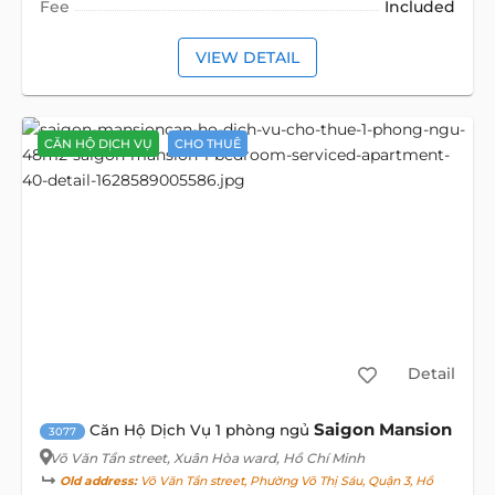
Fee
Included
VIEW DETAIL
CĂN HỘ DỊCH VỤ
CHO THUÊ
Detail
Saigon Mansion
Căn Hộ Dịch Vụ 1 phòng ngủ
3077
Võ Văn Tần street
, Xuân Hòa ward, Hồ Chí Minh
Old address:
Võ Văn Tần street, Phường Võ Thị Sáu, Quận 3, Hồ