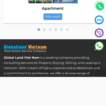
Apartment
FOR LEASE
Global Land Viet Nam
is a leading company providing
consulting services for Property Buying, Selling, and Leasing in
Vietnam. With a team of highly experienced professionals and
a commitment to excellence, we offer a diverse range of
property solutions. We are confident in delivering optimal and
effective solutions that meet the unique needs and
expectations of our clients in the real estate sector.
The Address Tower - 60 Nguyen Dinh Chieu Street,
Tan Dinh Ward, Ho Chi Minh City