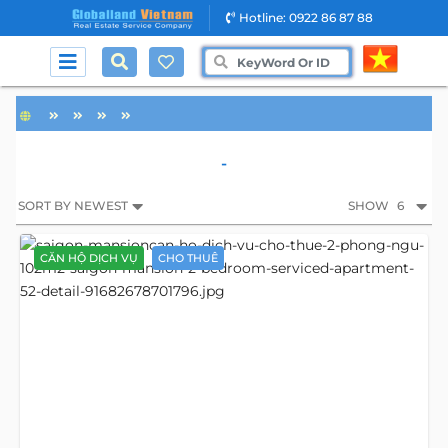
Hotline: 0922 86 87 88
-
SORT BY NEWEST
SHOW
6
CĂN HỘ DỊCH VỤ
CHO THUÊ