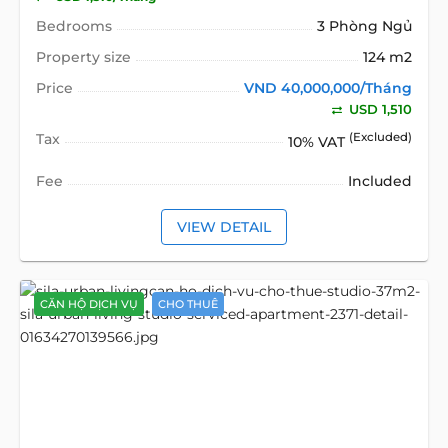
Bedrooms
3 Phòng Ngủ
Property size
124 m2
Price
VND 40,000,000/Tháng
USD 1,510
Tax
(Excluded)
10% VAT
Fee
Included
VIEW DETAIL
CĂN HỘ DỊCH VỤ
CHO THUÊ