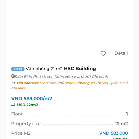
Detail
HSC Building
Văn phòng 21 m2
4090
Điện Biên Phủ street
, Xuân Hòa ward, Hồ Chí Minh
Old address:
Điện Biên Phủ street, Phường Võ Thị Sáu, Quận 3, Hồ
Chí Minh
VND 583,000/m2
USD 22/m2
Floor
1
Property size
21 m2
Price M2
VND 583,000