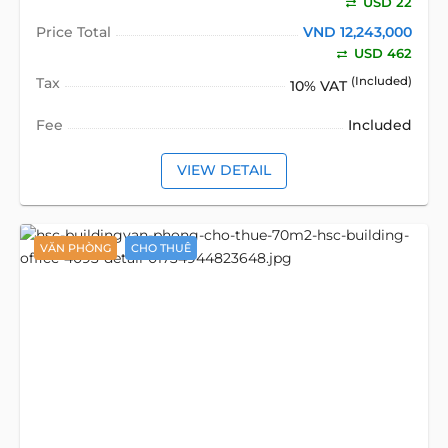
USD 22
Price Total
VND 12,243,000
USD 462
Tax
(Included)
10% VAT
Fee
Included
VIEW DETAIL
VĂN PHÒNG
CHO THUÊ