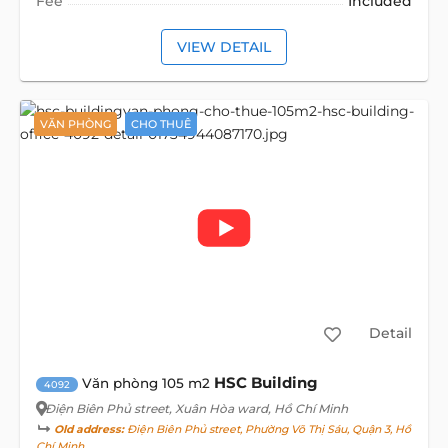
Fee
Included
VIEW DETAIL
VĂN PHÒNG
CHO THUÊ
Detail
HSC Building
Văn phòng 105 m2
4092
Điện Biên Phủ street
, Xuân Hòa ward, Hồ Chí Minh
Old address:
Điện Biên Phủ street, Phường Võ Thị Sáu, Quận 3, Hồ
Chí Minh