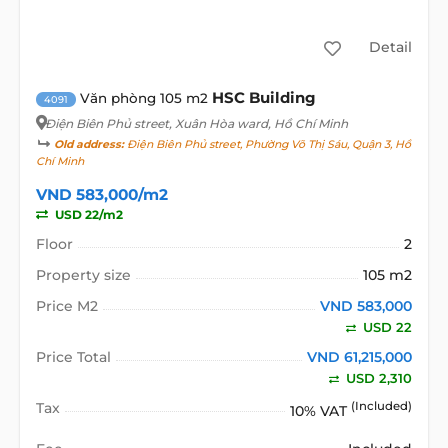
Detail
HSC Building
Văn phòng 105 m2
4091
Điện Biên Phủ street
, Xuân Hòa ward, Hồ Chí Minh
Old address:
Điện Biên Phủ street, Phường Võ Thị Sáu, Quận 3, Hồ
Chí Minh
VND 583,000/m2
USD 22/m2
Floor
2
Property size
105 m2
Price M2
VND 583,000
USD 22
Price Total
VND 61,215,000
USD 2,310
Tax
(Included)
10% VAT