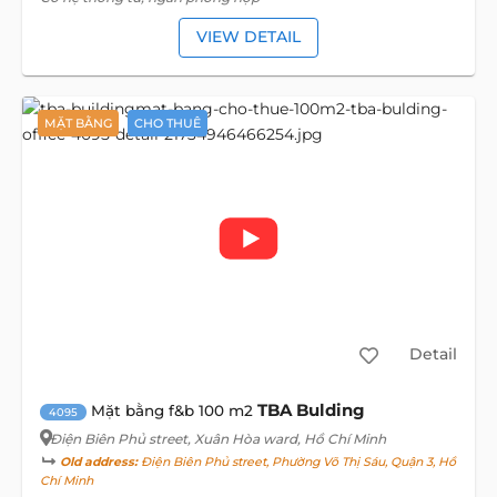
VIEW DETAIL
MẶT BẰNG
CHO THUÊ
Detail
TBA Bulding
Mặt bằng f&b 100 m2
4095
Điện Biên Phủ street
, Xuân Hòa ward, Hồ Chí Minh
Old address:
Điện Biên Phủ street, Phường Võ Thị Sáu, Quận 3, Hồ
Chí Minh