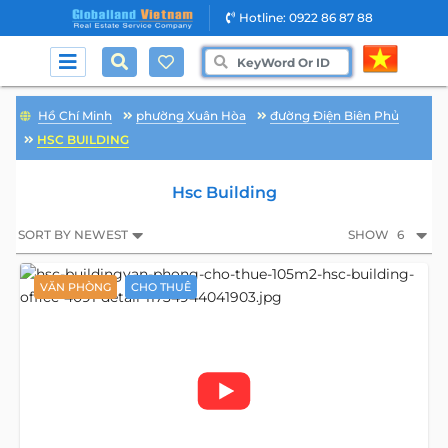
Hotline: 0922 86 87 88
Hồ Chí Minh
phường Xuân Hòa
đường Điện Biên Phủ
HSC BUILDING
Hsc Building
SORT BY NEWEST
SHOW
6
VĂN PHÒNG
CHO THUÊ