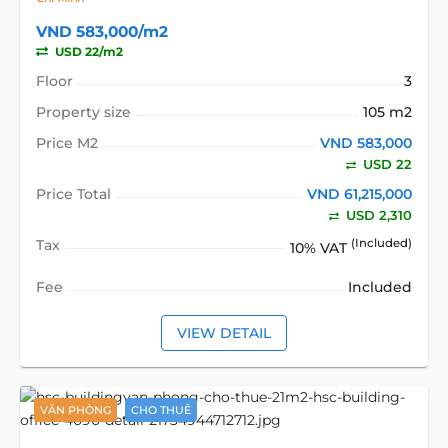
VND 583,000/m2
USD 22/m2
Floor
3
Property size
105 m2
Price M2
VND 583,000
USD 22
Price Total
VND 61,215,000
USD 2,310
Tax
(Included)
10% VAT
Fee
Included
VIEW DETAIL
VĂN PHÒNG
CHO THUÊ