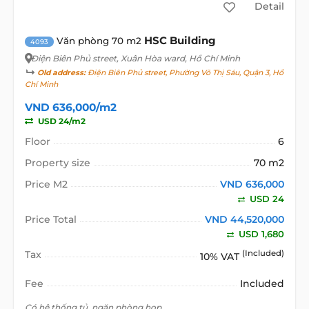
Detail
HSC Building
Văn phòng 70 m2
4093
Điện Biên Phủ street
, Xuân Hòa ward, Hồ Chí Minh
Old address:
Điện Biên Phủ street, Phường Võ Thị Sáu, Quận 3, Hồ
Chí Minh
VND 636,000/m2
USD 24/m2
Floor
6
Property size
70 m2
Price M2
VND 636,000
USD 24
Price Total
VND 44,520,000
USD 1,680
Tax
(Included)
10% VAT
Fee
Included
Có hệ thống tủ, ngăn phòng họp