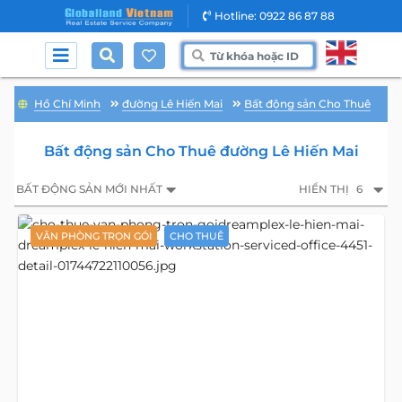
Hotline: 0922 86 87 88
Hồ Chí Minh
đường Lê Hiến Mai
Bất động sản Cho Thuê
Bất động sản Cho Thuê đường Lê Hiến Mai
BẤT ĐỘNG SẢN MỚI NHẤT
HIỂN THỊ
6
VĂN PHÒNG TRỌN GÓI
CHO THUÊ