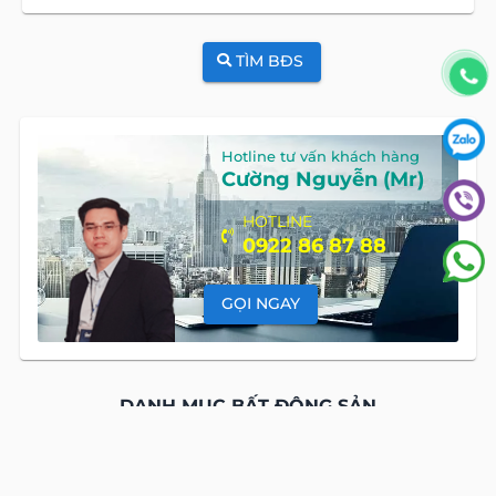
TÌM BĐS
Hotline tư vấn khách hàng
Cường Nguyễn (Mr)
HOTLINE
0922 86 87 88
GỌI NGAY
DANH MỤC BẤT ĐỘNG SẢN