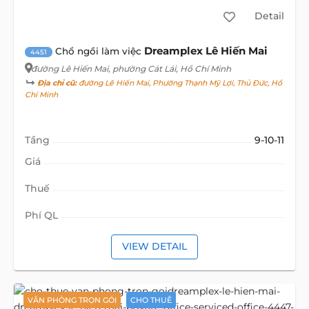
Detail
Dreamplex Lê Hiến Mai
Chổ ngồi làm việc
4451
đường Lê Hiến Mai
, phường Cát Lái, Hồ Chí Minh
Địa chỉ cũ:
đường Lê Hiến Mai, Phường Thạnh Mỹ Lợi, Thủ Đức, Hồ
Chí Minh
Tầng
9-10-11
Giá
Thuế
Phí QL
VIEW DETAIL
VĂN PHÒNG TRỌN GÓI
CHO THUÊ