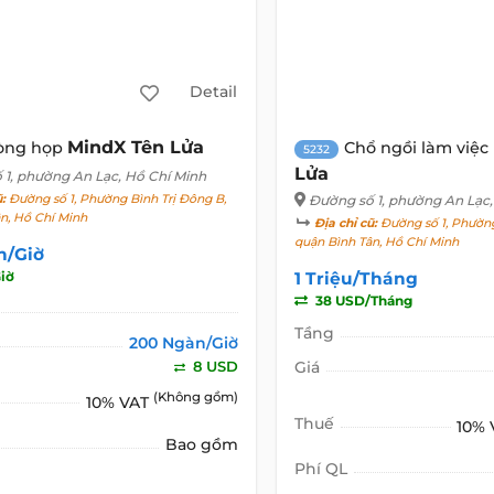
Detail
MindX Tên Lửa
òng họp
Chổ ngồi làm việc
5232
Lửa
 1
, phường An Lạc, Hồ Chí Minh
ũ:
Đường số 1, Phường Bình Trị Đông B,
Đường số 1
, phường An Lạc,
n, Hồ Chí Minh
Địa chỉ cũ:
Đường số 1, Phường
quận Bình Tân, Hồ Chí Minh
n/Giờ
iờ
1 Triệu/Tháng
38 USD/Tháng
Tầng
200 Ngàn/Giờ
8 USD
Giá
(Không gồm)
10% VAT
Thuế
10%
Bao gồm
Phí QL