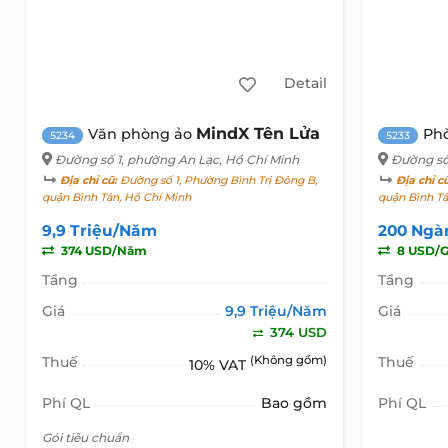
Detail
MindX Tên Lửa
Văn phòng ảo
Ph
5234
5233
Đường số 1
, phường An Lạc, Hồ Chí Minh
Đường số
Địa chỉ cũ:
Đường số 1, Phường Bình Trị Đông B,
Địa chỉ c
quận Bình Tân, Hồ Chí Minh
quận Bình Tâ
9,9 Triệu/Năm
200 Ngà
374 USD/Năm
8 USD/G
Tầng
Tầng
Giá
9,9 Triệu/Năm
Giá
374 USD
Thuế
(Không gồm)
Thuế
10% VAT
Phí QL
Bao gồm
Phí QL
Gói tiêu chuẩn