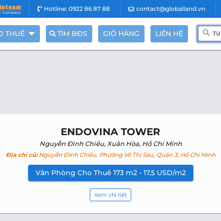
Hotline: 0922 86 87 88
contact@globalland.vn
O THUÊ
TÌM BĐS
GIỎ HÀNG
LIÊN HỆ
ENDOVINA TOWER
Nguyễn Đình Chiểu, Xuân Hòa, Hồ Chí Minh
Địa chỉ cũ:
Nguyễn Đình Chiểu, Phường Võ Thị Sáu, Quận 3, Hồ Chí Minh
Văn Phòng Cho Thuê 173 m2 - 17,5 USD/m2
Xem chi tiết