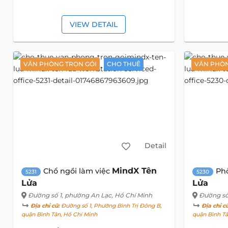
VIEW DETAIL
VĂN PHÒNG TRỌN GÓI
CHO THUÊ
VĂN PHÒN
Detail
MindX Tên
Chổ ngồi làm việc
Ph
5231
5230
Lửa
Lửa
Đường số 1
, phường An Lạc, Hồ Chí Minh
Đường số
Địa chỉ cũ:
Đường số 1, Phường Bình Trị Đông B,
Địa chỉ c
quận Bình Tân, Hồ Chí Minh
quận Bình Tâ