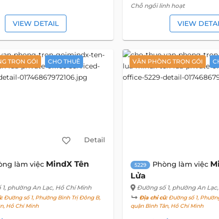
Chỗ ngồi linh hoạt
VIEW DETAIL
VIEW DETA
G TRỌN GÓI
CHO THUÊ
VĂN PHÒNG TRỌN GÓI
C
Detail
MindX Tên
M
òng làm việc
Phòng làm việc
5229
Lửa
 1
, phường An Lạc, Hồ Chí Minh
Đường số 1
, phường An Lạc,
ũ:
Đường số 1, Phường Bình Trị Đông B,
Địa chỉ cũ:
Đường số 1, Phường
n, Hồ Chí Minh
quận Bình Tân, Hồ Chí Minh