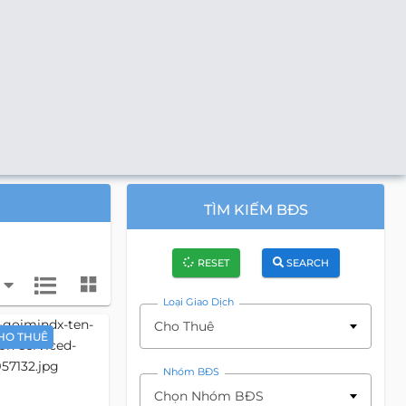
TÌM KIẾM BĐS
RESET
SEARCH
Loại Giao Dịch
Cho Thuê
HO THUÊ
Nhóm BĐS
Chọn Nhóm BĐS