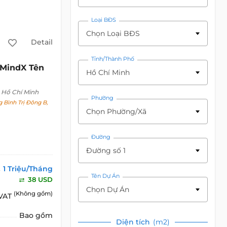
Loại BĐS
Chọn Loại BĐS
Detail
Tỉnh/Thành Phố
MindX Tên
Hồ Chí Minh
 Hồ Chí Minh
Phường
 Bình Trị Đông B,
Chọn Phường/Xã
Đường
Đường số 1
1 Triệu/Tháng
Tên Dự Án
38 USD
Chọn Dự Án
(Không gồm)
 VAT
Bao gồm
Diện tích
(m2)