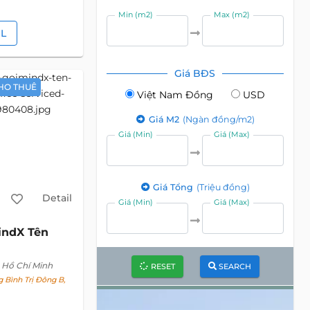
Min (m2)
Max (m2)
IL
Giá BĐS
HO THUÊ
Việt Nam Đồng
USD
Giá M2
(Ngàn đồng/m2)
Giá (Min)
Giá (Max)
Giá Tổng
(Triệu đồng)
Detail
Giá (Min)
Giá (Max)
indX Tên
 Hồ Chí Minh
RESET
SEARCH
 Bình Trị Đông B,