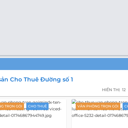
sản Cho Thuê Đường số 1
HIỂN THỊ
12
G TRỌN GÓI
CHO THUÊ
VĂN PHÒNG TRỌN GÓI
C