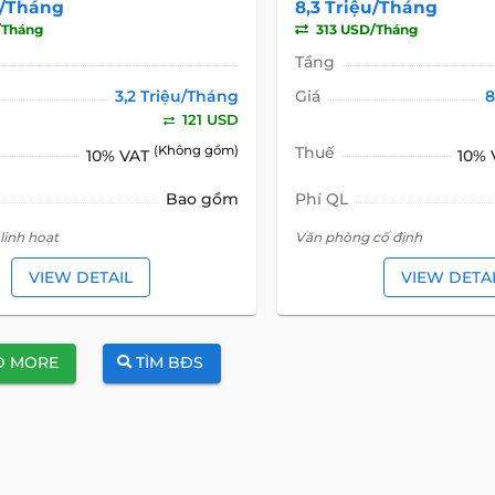
u/Tháng
8,3 Triệu/Tháng
/Tháng
313 USD/Tháng
Tầng
3,2 Triệu/Tháng
Giá
8
121 USD
(Không gồm)
Thuế
10% VAT
10%
Bao gồm
Phí QL
linh hoạt
Văn phòng cố định
VIEW DETAIL
VIEW DETA
D MORE
TÌM BĐS