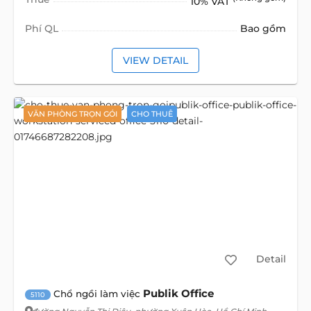
10% VAT
Phí QL
Bao gồm
VIEW DETAIL
VĂN PHÒNG TRỌN GÓI
CHO THUÊ
Detail
Publik Office
Chổ ngồi làm việc
5110