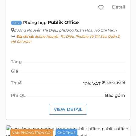
Detail
Publik Office
Phòng họp
5112
đường Nguyễn Thị Diệu
, phường Xuân Hòa, Hồ Chí Minh
Địa chỉ cũ:
đường Nguyễn Thị Diệu, Phường Võ Thị Sáu, Quận 3,
Hồ Chí Minh
Tầng
Giá
Thuế
(Không gồm)
10% VAT
Phí QL
Bao gồm
VIEW DETAIL
VĂN PHÒNG TRỌN GÓI
CHO THUÊ