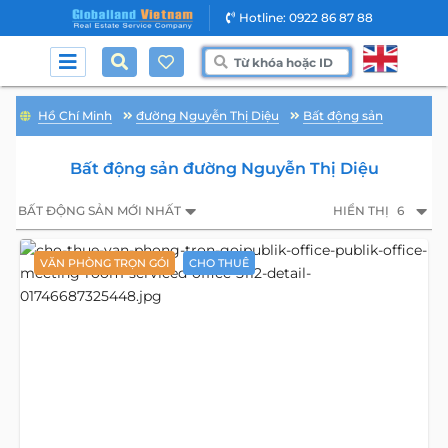
Hotline: 0922 86 87 88
Hồ Chí Minh
đường Nguyễn Thị Diệu
Bất động sản
Bất động sản đường Nguyễn Thị Diệu
BẤT ĐỘNG SẢN MỚI NHẤT
HIỂN THỊ
6
VĂN PHÒNG TRỌN GÓI
CHO THUÊ