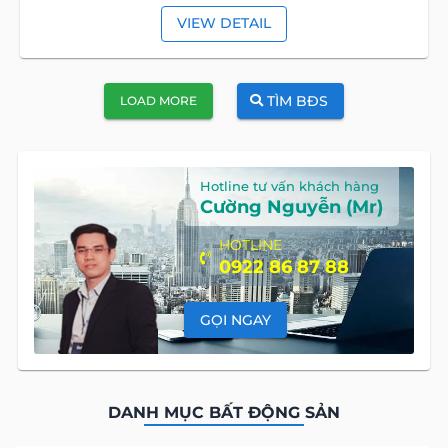
VIEW DETAIL
TÌM BĐS
LOAD MORE
Hotline tư vấn khách hàng
Cường Nguyễn (Mr)
HOTLINE
0922 86 87 88
GỌI NGAY
DANH MỤC BẤT ĐỘNG SẢN