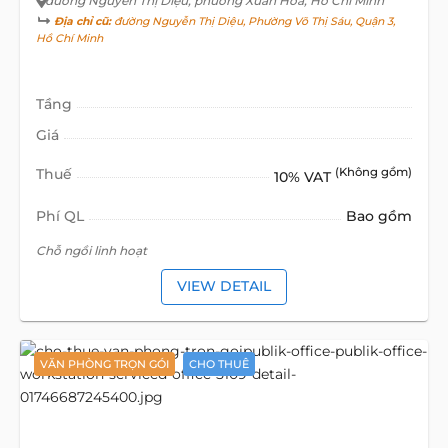
đường Nguyễn Thị Diệu
, phường Xuân Hòa, Hồ Chí Minh
Địa chỉ cũ:
đường Nguyễn Thị Diệu, Phường Võ Thị Sáu, Quận 3,
Hồ Chí Minh
Tầng
Giá
Thuế
(Không gồm)
10% VAT
Phí QL
Bao gồm
Chỗ ngồi linh hoạt
VIEW DETAIL
VĂN PHÒNG TRỌN GÓI
CHO THUÊ