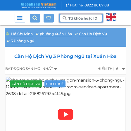
Hotline: 0922 86 87 88
Hồ Chí Minh
phường Xuân Hòa
Căn Hộ Dịch Vụ
3 Phòng Ngủ
Căn Hộ Dịch Vụ 3 Phòng Ngủ tại Xuân Hòa
BẤT ĐỘNG SẢN MỚI NHẤT
HIỂN THỊ
6
CĂN HỘ DỊCH VỤ
CHO THUÊ