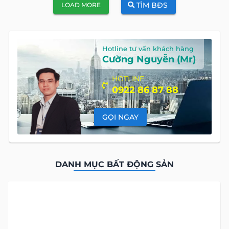
TÌM BĐS
LOAD MORE
Hotline tư vấn khách hàng
Cường Nguyễn (Mr)
HOTLINE
0922 86 87 88
GỌI NGAY
DANH MỤC BẤT ĐỘNG SẢN