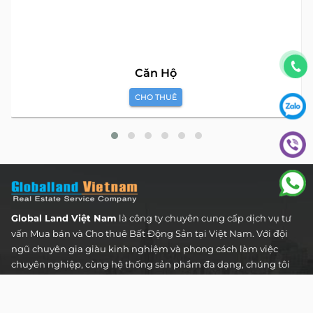
Căn Hộ
CHO THUÊ
Global Land Việt Nam
là công ty chuyên cung cấp dịch vụ tư
vấn Mua bán và Cho thuê Bất Động Sản tại Việt Nam. Với đội
ngũ chuyên gia giàu kinh nghiệm và phong cách làm việc
chuyên nghiệp, cùng hệ thống sản phẩm đa dạng, chúng tôi
cam kết mang đến cho Quý khách hàng những giải pháp tối
ưu và hiệu quả nhất, đáp ứng mọi nhu cầu và mong muốn
trong lĩnh vực bất động sản.