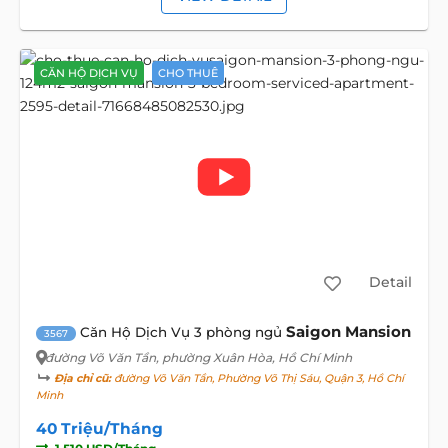
CĂN HỘ DỊCH VỤ
CHO THUÊ
Detail
Saigon Mansion
Căn Hộ Dịch Vụ 3 phòng ngủ
3567
đường Võ Văn Tần
, phường Xuân Hòa, Hồ Chí Minh
Địa chỉ cũ:
đường Võ Văn Tần, Phường Võ Thị Sáu, Quận 3, Hồ Chí
Minh
40 Triệu/Tháng