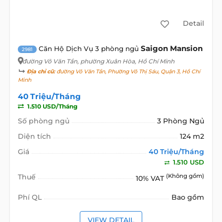
Detail
Saigon Mansion
Căn Hộ Dịch Vụ 3 phòng ngủ
2981
đường Võ Văn Tần
, phường Xuân Hòa, Hồ Chí Minh
Địa chỉ cũ:
đường Võ Văn Tần, Phường Võ Thị Sáu, Quận 3, Hồ Chí
Minh
40 Triệu/Tháng
1.510 USD/Tháng
Số phòng ngủ
3 Phòng Ngủ
Diện tích
124 m2
Giá
40 Triệu/Tháng
1.510 USD
Thuế
(Không gồm)
10% VAT
Phí QL
Bao gồm
VIEW DETAIL