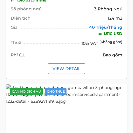
1.510 USD/Tháng
Số phòng ngủ
3 Phòng Ngủ
Diện tích
124 m2
Giá
40 Triệu/Tháng
1.510 USD
Thuế
(Không gồm)
10% VAT
Phí QL
Bao gồm
VIEW DETAIL
CĂN HỘ DỊCH VỤ
CHO THUÊ