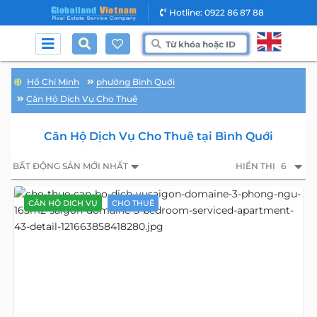
Hotline: 0922 86 87 88
Hồ Chí Minh
phường Bình Quới
Căn Hộ Dịch Vụ Cho Thuê
Căn Hộ Dịch Vụ Cho Thuê tại Bình Quới
BẤT ĐỘNG SẢN MỚI NHẤT
HIỂN THỊ
6
CĂN HỘ DỊCH VỤ
CHO THUÊ