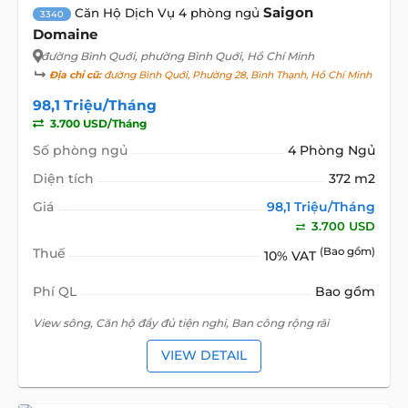
Saigon
Căn Hộ Dịch Vụ 4 phòng ngủ
3340
Domaine
đường Bình Quới
, phường Bình Quới, Hồ Chí Minh
Địa chỉ cũ:
đường Bình Quới, Phường 28, Bình Thạnh, Hồ Chí Minh
98,1 Triệu/Tháng
3.700 USD/Tháng
Số phòng ngủ
4 Phòng Ngủ
Diện tích
372 m2
Giá
98,1 Triệu/Tháng
3.700 USD
Thuế
(Bao gồm)
10% VAT
Phí QL
Bao gồm
View sông, Căn hộ đầy đủ tiện nghi, Ban công rộng rãi
VIEW DETAIL