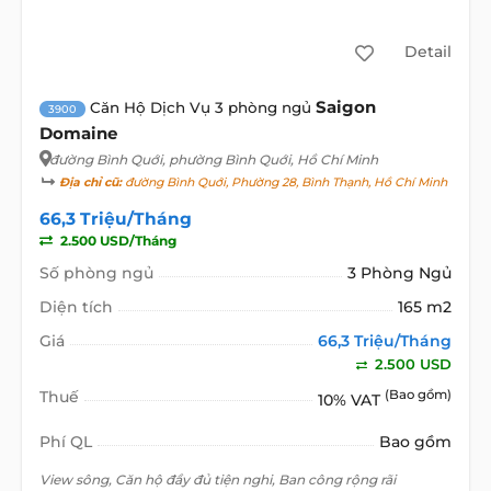
Detail
Saigon
Căn Hộ Dịch Vụ 3 phòng ngủ
3900
Domaine
đường Bình Quới
, phường Bình Quới, Hồ Chí Minh
Địa chỉ cũ:
đường Bình Quới, Phường 28, Bình Thạnh, Hồ Chí Minh
66,3 Triệu/Tháng
2.500 USD/Tháng
Số phòng ngủ
3 Phòng Ngủ
Diện tích
165 m2
Giá
66,3 Triệu/Tháng
2.500 USD
Thuế
(Bao gồm)
10% VAT
Phí QL
Bao gồm
View sông, Căn hộ đầy đủ tiện nghi, Ban công rộng rãi