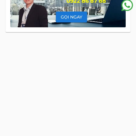
0922 86 87 88
GỌI NGAY
Global Land Việt Nam
là công ty chuyên cung cấp dịch vụ tư
vấn Mua bán và Cho thuê Bất Động Sản tại Việt Nam. Với đội
ngũ chuyên gia giàu kinh nghiệm và phong cách làm việc
chuyên nghiệp, cùng hệ thống sản phẩm đa dạng, chúng tôi
cam kết mang đến cho Quý khách hàng những giải pháp tối
ưu và hiệu quả nhất, đáp ứng mọi nhu cầu và mong muốn
trong lĩnh vực bất động sản.
Toà nhà The Address - 60 Nguyễn Đình Chiểu,
Phường Tân Định, Thành phố Hồ Chí Minh