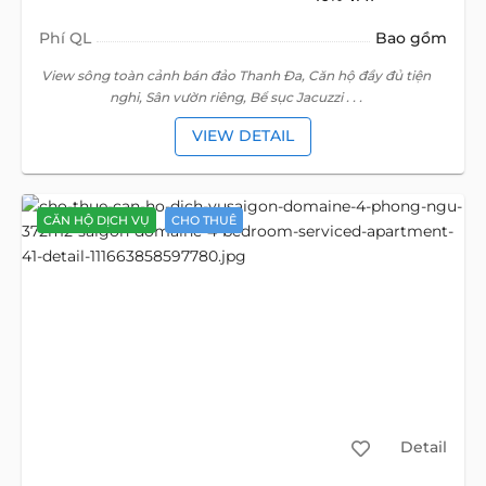
Phí QL
Bao gồm
View sông toàn cảnh bán đảo Thanh Đa, Căn hộ đầy đủ tiện
nghi, Sân vườn riêng, Bể sục Jacuzzi . . .
VIEW DETAIL
CĂN HỘ DỊCH VỤ
CHO THUÊ
Detail