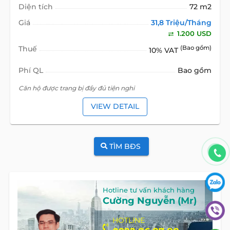
Diện tích
72 m2
Giá
31,8 Triệu/Tháng
1.200 USD
Thuế
(Bao gồm)
10% VAT
Phí QL
Bao gồm
Căn hộ được trang bị đầy đủ tiện nghi
VIEW DETAIL
TÌM BĐS
Hotline tư vấn khách hàng
Cường Nguyễn (Mr)
HOTLINE