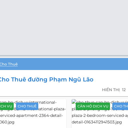
 Cho Thuê
 Cho Thuê đường Phạm Ngũ Lão
HIỂN THỊ
12
ỊCH VỤ
CHO THUÊ
CĂN HỘ DỊCH VỤ
CHO T