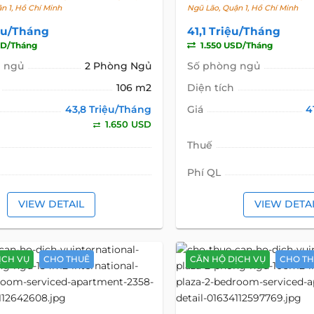
n 1, Hồ Chí Minh
Ngũ Lão, Quận 1, Hồ Chí Minh
iệu/Tháng
41,1 Triệu/Tháng
SD/Tháng
1.550 USD/Tháng
 ngủ
2 Phòng Ngủ
Số phòng ngủ
106 m2
Diện tích
43,8 Triệu/Tháng
Giá
4
1.650 USD
Thuế
Phí QL
VIEW DETAIL
VIEW DETA
ỊCH VỤ
CHO THUÊ
CĂN HỘ DỊCH VỤ
CHO T