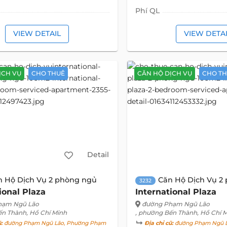
Phí QL
VIEW DETAIL
VIEW DETA
ỊCH VỤ
CHO THUÊ
CĂN HỘ DỊCH VỤ
CHO T
Detail
n Hộ Dịch Vụ 2 phòng ngủ
Căn Hộ Dịch Vụ 2
3232
ional Plaza
International Plaza
hạm Ngũ Lão
đường Phạm Ngũ Lão
ến Thành, Hồ Chí Minh
, phường Bến Thành, Hồ Chí 
ũ:
đường Phạm Ngũ Lão, Phường Phạm
Địa chỉ cũ:
đường Phạm Ngũ L