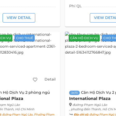
Phí QL
VIEW DETAIL
VIEW DETA
ỊCH VỤ
CHO THUÊ
CĂN HỘ DỊCH VỤ
CHO T
Detail
n Hộ Dịch Vụ 2 phòng ngủ
Căn Hộ Dịch Vụ 2
3473
ional Plaza
International Plaza
hạm Ngũ Lão
đường Phạm Ngũ Lão
ến Thành, Hồ Chí Minh
, phường Bến Thành, Hồ Chí 
ũ:
đường Phạm Ngũ Lão, Phường Phạm
Địa chỉ cũ:
đường Phạm Ngũ L