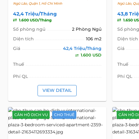
Ngũ Lão, Quận 1, Hồ Chí Minh
Ngũ Lão, Quậ
42,4 Triệu/Tháng
43,8 Tr
1.600 USD/Tháng
1.650 U
Số phòng ngủ
2 Phòng Ngủ
Số phòng
Diện tích
106 m2
Diện tích
Giá
42,4 Triệu/Tháng
Giá
1.600 USD
Thuế
Thuế
Phí QL
Phí QL
VIEW DETAIL
CĂN HỘ DỊCH VỤ
CHO THUÊ
CĂN HỘ D