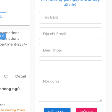
tôi nhé!
IL
Tên BĐS
Địa chỉ Email
HUÊ
Điện Thoại
Detail
Nội dung
 phòng ngủ
Minh
ão, Phường Phạm