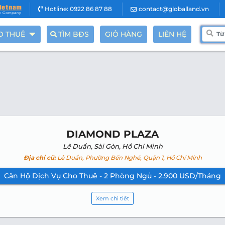
Hotline: 0922 86 87 88
contact@globalland.vn
O THUÊ
TÌM BĐS
GIỎ HÀNG
LIÊN HỆ
DIAMOND PLAZA
Lê Duẩn, Sài Gòn, Hồ Chí Minh
Địa chỉ cũ:
Lê Duẩn, Phường Bến Nghé, Quận 1, Hồ Chí Minh
Căn Hộ Dịch Vụ Cho Thuê - 2 Phòng Ngủ - 2.900 USD/Tháng
Xem chi tiết