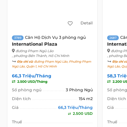
Detail
Căn Hộ Dịch Vụ 3 phòng ngủ
Că
3789
2687
International Plaza
Internat
đường Phạm Ngũ Lão
đường P
, phường Bến Thành, Hồ Chí Minh
, phường B
Địa chỉ cũ:
đường Phạm Ngũ Lão, Phường Phạm
Địa chỉ c
Ngũ Lão, Quận 1, Hồ Chí Minh
Ngũ Lão, Quậ
66,3 Triệu/Tháng
58,3 Tri
2.500 USD/Tháng
2.200 U
Số phòng ngủ
3 Phòng Ngủ
Số phòng
Diện tích
154 m2
Diện tích
Giá
66,3 Triệu/Tháng
Giá
2.500 USD
Thuế
Thuế