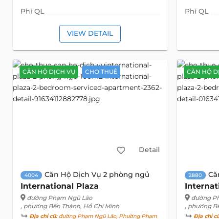
Phí QL
Phí QL
VIEW DETAIL
CĂN HỘ DỊCH VỤ
CHO THUÊ
CĂN HỘ D
Detail
Căn Hộ Dịch Vụ 2 phòng ngủ
Că
4004
2880
International Plaza
Internat
đường Phạm Ngũ Lão
đường P
, phường Bến Thành, Hồ Chí Minh
, phường B
Địa chỉ cũ:
đường Phạm Ngũ Lão, Phường Phạm
Địa chỉ c