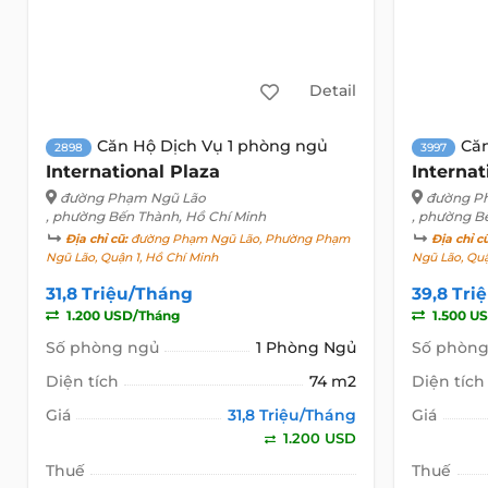
Detail
Căn Hộ Dịch Vụ 1 phòng ngủ
Căn
2898
3997
International Plaza
Internat
đường Phạm Ngũ Lão
đường P
, phường Bến Thành, Hồ Chí Minh
, phường B
Địa chỉ cũ:
đường Phạm Ngũ Lão, Phường Phạm
Địa chỉ c
Ngũ Lão, Quận 1, Hồ Chí Minh
Ngũ Lão, Quậ
31,8 Triệu/Tháng
39,8 Tri
1.200 USD/Tháng
1.500 U
Số phòng ngủ
1 Phòng Ngủ
Số phòng
Diện tích
74 m2
Diện tích
Giá
31,8 Triệu/Tháng
Giá
1.200 USD
Thuế
Thuế