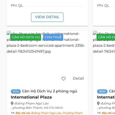
Phí QL
Phí QL
VIEW DETAIL
CĂN HỘ DỊCH VỤ
CHO THUÊ
CĂN HỘ D
Detail
Căn Hộ Dịch Vụ 2 phòng ngủ
Că
3124
3833
International Plaza
Internat
đường Phạm Ngũ Lão
đường P
, phường Bến Thành, Hồ Chí Minh
, phường B
Địa chỉ cũ:
đường Phạm Ngũ Lão, Phường Phạm
Địa chỉ c