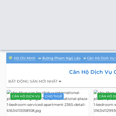
Hồ Chí Minh
đường Phạm Ngũ Lão
Căn Hộ Dịch Vụ
Căn Hộ Dịch Vụ
BẤT ĐỘNG SẢN MỚI NHẤT
CĂN HỘ DỊCH VỤ
CHO THUÊ
CĂN HỘ D