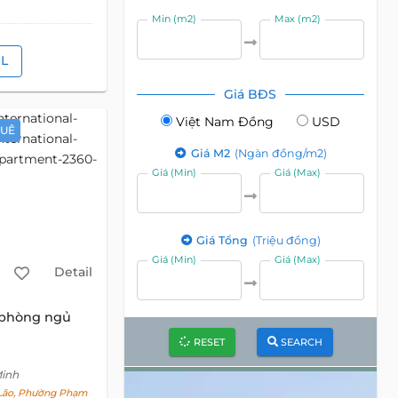
Min (m2)
Max (m2)
IL
Giá BĐS
Việt Nam Đồng
USD
HUÊ
Giá M2
(Ngàn đồng/m2)
Giá (Min)
Giá (Max)
Giá Tổng
(Triệu đồng)
Giá (Min)
Giá (Max)
Detail
 phòng ngủ
RESET
SEARCH
Minh
ão, Phường Phạm