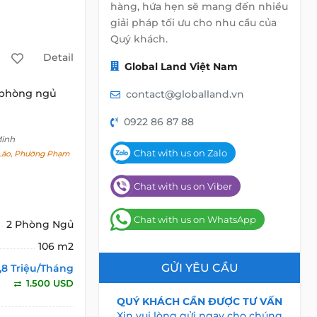
hàng, hứa hẹn sẽ mang đến nhiều
giải pháp tối ưu cho nhu cầu của
Quý khách.
Detail
Global Land Việt Nam
 phòng ngủ
contact@globalland.vn
0922 86 87 88
Minh
Chat with us on Zalo
ão, Phường Phạm
Chat with us on Viber
Chat with us on WhatsApp
2 Phòng Ngủ
106 m2
GỬI YÊU CẦU
,8 Triệu/Tháng
1.500 USD
QUÝ KHÁCH CẦN ĐƯỢC TƯ VẤN
Xin vui lòng gửi ngay cho chúng