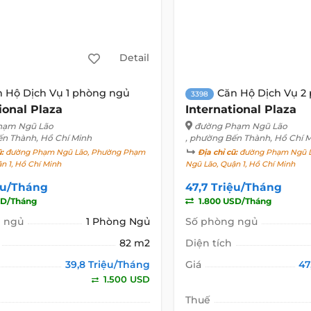
Detail
 Hộ Dịch Vụ 1 phòng ngủ
Căn Hộ Dịch Vụ 2
3398
ional Plaza
International Plaza
hạm Ngũ Lão
đường Phạm Ngũ Lão
ến Thành, Hồ Chí Minh
, phường Bến Thành, Hồ Chí 
ũ:
đường Phạm Ngũ Lão, Phường Phạm
Địa chỉ cũ:
đường Phạm Ngũ L
n 1, Hồ Chí Minh
Ngũ Lão, Quận 1, Hồ Chí Minh
ệu/Tháng
47,7 Triệu/Tháng
SD/Tháng
1.800 USD/Tháng
 ngủ
1 Phòng Ngủ
Số phòng ngủ
82 m2
Diện tích
39,8 Triệu/Tháng
Giá
47
1.500 USD
Thuế