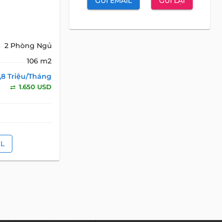
GỬI EMAIL
GỬI LẠI
2 Phòng Ngủ
106 m2
,8 Triệu/Tháng
1.650 USD
IL