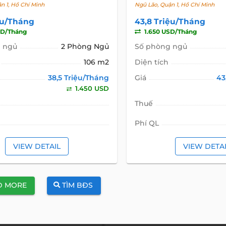
n 1, Hồ Chí Minh
Ngũ Lão, Quận 1, Hồ Chí Minh
ệu/Tháng
43,8 Triệu/Tháng
SD/Tháng
1.650 USD/Tháng
 ngủ
2 Phòng Ngủ
Số phòng ngủ
106 m2
Diện tích
38,5 Triệu/Tháng
Giá
43
1.450 USD
Thuế
Phí QL
VIEW DETAIL
VIEW DETA
D MORE
TÌM BĐS