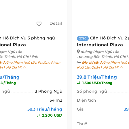
Detail
n Hộ Dịch Vụ 3 phòng ngủ
Căn Hộ Dịch Vụ 2
2790
ional Plaza
International Plaza
hạm Ngũ Lão
đường Phạm Ngũ Lão
ến Thành, Hồ Chí Minh
, phường Bến Thành, Hồ Chí 
ũ:
đường Phạm Ngũ Lão, Phường Phạm
Địa chỉ cũ:
đường Phạm Ngũ L
n 1, Hồ Chí Minh
Ngũ Lão, Quận 1, Hồ Chí Minh
ệu/Tháng
39,8 Triệu/Tháng
SD/Tháng
1.500 USD/Tháng
 ngủ
3 Phòng Ngủ
Số phòng ngủ
154 m2
Diện tích
58,3 Triệu/Tháng
Giá
39
2.200 USD
Thuế