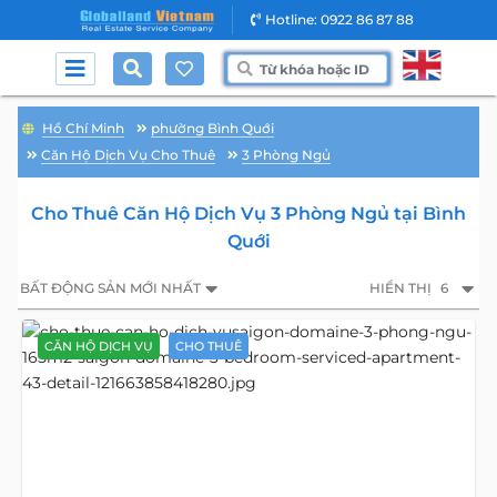
Hotline: 0922 86 87 88
Hồ Chí Minh
phường Bình Quới
Căn Hộ Dịch Vụ Cho Thuê
3 Phòng Ngủ
Cho Thuê Căn Hộ Dịch Vụ 3 Phòng Ngủ tại Bình
Quới
BẤT ĐỘNG SẢN MỚI NHẤT
HIỂN THỊ
6
CĂN HỘ DỊCH VỤ
CHO THUÊ