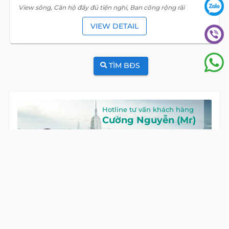
View sông, Căn hộ đầy đủ tiện nghi, Ban công rộng rãi
VIEW DETAIL
TÌM BĐS
Hotline tư vấn khách hàng
Cường Nguyễn (Mr)
HOTLINE
0922 86 87 88
GỌI NGAY