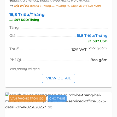
đường 3 Tháng 2
, phường Hòa Hưng, Hồ Chí Minh
Địa chỉ cũ:
đường 3 Tháng 2, Phường 14, Quận 10, Hồ Chí Minh
15,8 Triệu/Tháng
597 USD/Tháng
Tầng
Giá
15,8 Triệu/Tháng
597 USD
Thuế
(Không gồm)
10% VAT
Phí QL
Bao gồm
Văn phòng cố định
VIEW DETAIL
VĂN PHÒNG TRỌN GÓI
CHO THUÊ