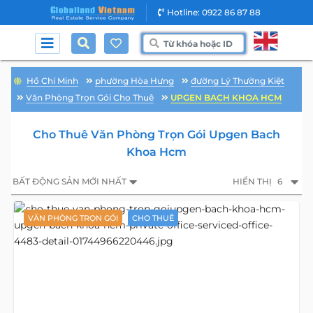
Hotline: 0922 86 87 88
Hồ Chí Minh
phường Hòa Hưng
đường Lý Thường Kiệt
Văn Phòng Trọn Gói Cho Thuê
UPGEN BACH KHOA HCM
Cho Thuê Văn Phòng Trọn Gói Upgen Bach
Khoa Hcm
BẤT ĐỘNG SẢN MỚI NHẤT
HIỂN THỊ
6
VĂN PHÒNG TRỌN GÓI
CHO THUÊ