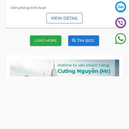
Văn phòng linh hoạt
VIEW DETAIL
TÌM BĐS
LOAD MORE
Hotline tư vấn khách hàng
Cường Nguyễn (Mr)
HOTLINE
0922 86 87 88
GỌI NGAY